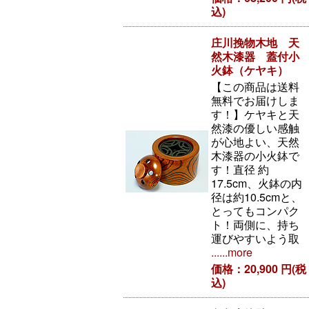
込)
庄川挽物木地 天
然木漆器 蓋付小
火鉢（ケヤキ）
【この商品は送料
無料でお届けしま
す！】ケヤキと天
然漆の優しい感触
が心地よい、天然
木漆器の小火鉢で
す！直径 約
17.5cm、火鉢の内
径は約10.5cmと、
とってもコンパク
ト！両側に、持ち
運びやすいよう取
......more
価格：20,900 円(税
込)