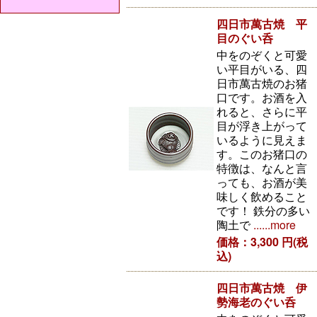
四日市萬古焼 平
目のぐい呑
中をのぞくと可愛
い平目がいる、四
日市萬古焼のお猪
口です。お酒を入
れると、さらに平
目が浮き上がって
いるように見えま
す。このお猪口の
特徴は、なんと言
っても、お酒が美
味しく飲めること
です！ 鉄分の多い
陶土で
......more
価格：3,300 円(税
込)
四日市萬古焼 伊
勢海老のぐい呑