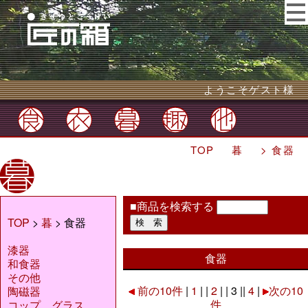
ようこそゲスト様
TOP
暮
> 食器
■商品を検索する
TOP
>
暮
> 食器
漆器
食器
和食器
その他
前の10件
|
1
| |
2
| | 3 ||
4
|
次の10
陶磁器
件
コップ、グラス