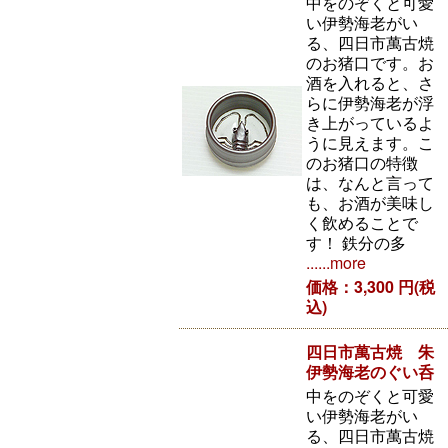
中をのぞくと可愛
い伊勢海老がい
る、四日市萬古焼
のお猪口です。お
酒を入れると、さ
らに伊勢海老が浮
き上がっているよ
うに見えます。こ
のお猪口の特徴
は、なんと言って
も、お酒が美味し
く飲めることで
す！ 鉄分の多
......more
価格：3,300 円(税
込)
四日市萬古焼 朱
伊勢海老のぐい呑
中をのぞくと可愛
い伊勢海老がい
る、四日市萬古焼