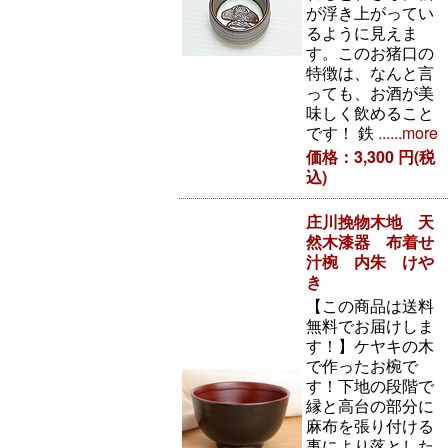
が浮き上がってい
るように見えま
す。このお猪口の
特徴は、なんと言
っても、お酒が美
味しく飲めること
です！ 鉄
......more
価格：3,300 円(税
込)
庄川挽物木地 天
然木漆器 布着せ
汁椀 内朱 けや
き
【この商品は送料
無料でお届けしま
す！】ケヤキの木
で作ったお椀で
す！下地の段階で
縁と高台の部分に
麻布を張り付ける
事により落とした