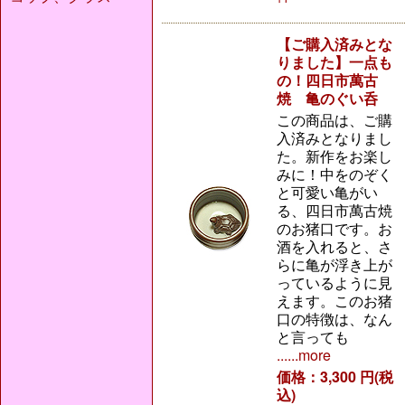
【ご購入済みとな
りました】一点も
の！四日市萬古
焼 亀のぐい呑
この商品は、ご購
入済みとなりまし
た。新作をお楽し
みに！中をのぞく
と可愛い亀がい
る、四日市萬古焼
のお猪口です。お
酒を入れると、さ
らに亀が浮き上が
っているように見
えます。このお猪
口の特徴は、なん
と言っても
......more
価格：3,300 円(税
込)