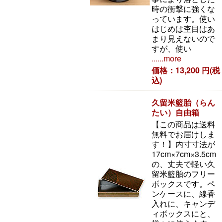
時の衝撃に強くな
っています。使い
はじめは杢目はあ
まり見えないので
すが、使い
......more
価格：13,200 円(税
込)
久留米籃胎（らん
たい）自由箱
【この商品は送料
無料でお届けしま
す！】内寸寸法が
17cm×7cm×3.5cm
の、丈夫で軽い久
留米籃胎のフリー
ボックスです。ペ
ンケースに、線香
入れに、キャンデ
ィボックスにと、