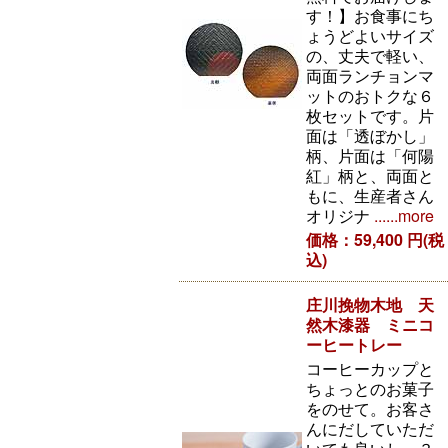
す！】お食事にち
ょうどよいサイズ
の、丈夫で軽い、
両面ランチョンマ
ットのおトクな６
枚セットです。片
面は「透ぼかし」
柄、片面は「何陽
紅」柄と、両面と
もに、生産者さん
オリジナ
......more
価格：59,400 円(税
込)
庄川挽物木地 天
然木漆器 ミニコ
ーヒートレー
コーヒーカップと
ちょっとのお菓子
をのせて。お客さ
んにだしていただ