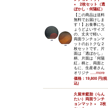
× 2枚セット（透
ぼかし・何陽紅）
【この商品は送料
無料でお届けしま
す！】お食事にち
ょうどよいサイズ
の、丈夫で軽い、
両面ランチョンマ
ットのおトクな２
枚セットです。片
面は「透ぼかし」
柄、片面は「何陽
紅」柄と、両面と
もに、生産者さん
オリジナ
......more
価格：19,800 円(税
込)
久留米籃胎（らん
たい）両面ランチ
ョンマット × 2枚