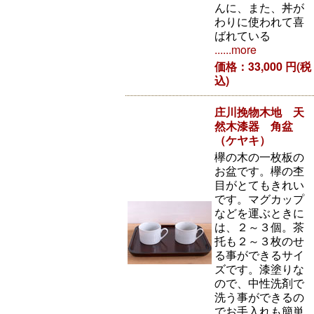
んに、また、丼が
わりに使われて喜
ばれている
......more
価格：33,000 円(税
込)
庄川挽物木地 天
然木漆器 角盆
（ケヤキ）
欅の木の一枚板の
お盆です。欅の杢
目がとてもきれい
です。マグカップ
などを運ぶときに
は、２～３個。茶
托も２～３枚のせ
る事ができるサイ
ズです。漆塗りな
ので、中性洗剤で
洗う事ができるの
でお手入れも簡単