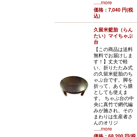
......more
価格：7,040 円(税
込)
久留米籃胎（らん
たい）マイちゃぶ
台
【この商品は送料
無料でお届けしま
す！】丈夫で軽
い、折りたたみ式
の久留米籃胎のち
ゃぶ台です。脚を
折って、あぐら膳
としても使えま
す。 ちゃぶ台の中
央に真竹で網代編
みが施され、その
まわりは生産者さ
んのオリジ
......more
価格：68,200 円(税