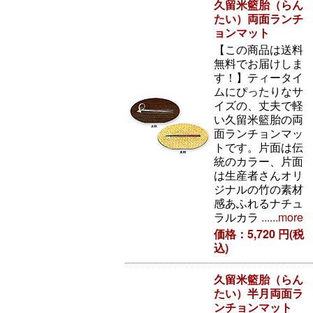
久留米籃胎（らん
たい）両面ランチ
ョンマット
【この商品は送料
無料でお届けしま
す！】ティータイ
ムにぴったりなサ
イズの、丈夫で軽
い久留米籃胎の両
面ランチョンマッ
トです。片面は伝
統のカラー、片面
は生産者さんオリ
ジナルの竹の素材
感あふれるナチュ
ラルカラ
......more
価格：5,720 円(税
込)
久留米籃胎（らん
たい）半月両面ラ
ンチョンマット