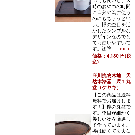
いても良いし、３
時のおやつの時間
に自分の為に使う
のにもちょうどい
い。欅の杢目を活
かしたシンプルな
デザインなのでと
ても使いやすいで
す。漆塗
......more
価格：4,180 円(税
込)
庄川挽物木地 天
然木漆器 尺１丸
盆（ケヤキ）
【この商品は送料
無料でお届けしま
す！】欅の丸盆で
す。杢目が細かく
美しい物を厳選し
て作っています。
欅は硬くて丈夫な