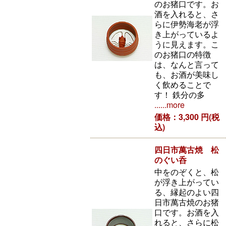
のお猪口です。お
酒を入れると、さ
らに伊勢海老が浮
き上がっているよ
うに見えます。こ
のお猪口の特徴
は、なんと言って
も、お酒が美味し
く飲めることで
す！ 鉄分の多
......more
価格：3,300 円(税
込)
四日市萬古焼 松
のぐい呑
中をのぞくと、松
が浮き上がってい
る、縁起のよい四
日市萬古焼のお猪
口です。お酒を入
れると、さらに松