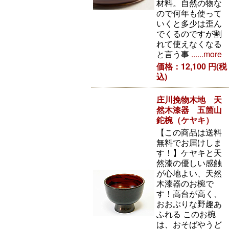
材料。自然の物な
ので何年も使って
いくと多少は歪ん
でくるのですが割
れて使えなくなる
と言う事
......more
価格：12,100 円(税
込)
庄川挽物木地 天
然木漆器 五箇山
鉈椀（ケヤキ）
【この商品は送料
無料でお届けしま
す！】ケヤキと天
然漆の優しい感触
が心地よい、天然
木漆器のお椀で
す！高台が高く、
おおぶりな野趣あ
ふれる このお椀
は、おそばやうど