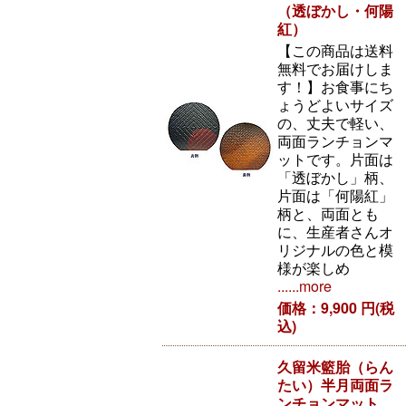
（透ぼかし・何陽
紅）
【この商品は送料
無料でお届けしま
す！】お食事にち
ょうどよいサイズ
の、丈夫で軽い、
両面ランチョンマ
ットです。片面は
「透ぼかし」柄、
片面は「何陽紅」
柄と、両面とも
に、生産者さんオ
リジナルの色と模
様が楽しめ
......more
価格：9,900 円(税
込)
久留米籃胎（らん
たい）半月両面ラ
ンチョンマット