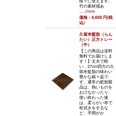
様々に使えます。
竹の素材感あ
......more
価格：6,600 円(税
込)
久留米籃胎（らん
たい）正方トレー
（中）
【この商品は送料
無料でお届けしま
す！】丈夫で軽
い、27cm四方の久
留米籃胎の味わい
豊かな銘々盆で
す。通常の籃胎製
品は、熱いものを
おけなかったり、
使い終わった後
は、柔らかい布で
乾拭きをするな
ど、手間がか