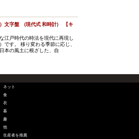
文字盤 (現代式 和時計) 【キ
な江戸時代の時法を現代に再現し
）です。 移り変わる季節に応じ、
日本の風土に根ざした、自
ネット
食
衣
暮
趣
他
生産者を推薦