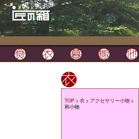
TOP
>
衣
>
アクセサリー小物
>
和小物