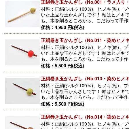
正絹巻き玉かんざし（No.001・ラメ入り
材料：正絹(シルク100％)、ヒノキ(軸)、
いた上品な玉かんざしです！ 軸はヒノキ
も、木を削るところから、こだわって手作り
価格：4,950 円(税込)
正絹巻き玉かんざし（No.011・染めヒノ
材料：正絹(シルク100％)、ヒノキ(軸)、
いた上品な玉かんざしです！ 軸はヒノキ
も、木を削るところから、こだわって手作り
価格：5,500 円(税込)
正絹巻き玉かんざし（No.013・染めヒノ
材料：正絹(シルク100％)、ヒノキ(軸)、
いた上品な玉かんざしです！ 軸はヒノキ
も、木を削るところから、こだわって手作り
価格：5,500 円(税込)
正絹巻き玉かんざし（No.014・染めヒノ
材料：正絹(シルク100％)、ヒノキ(軸)、