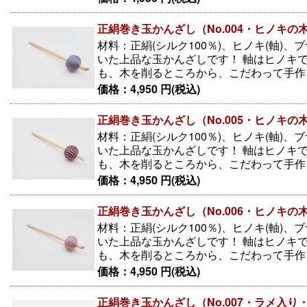
正絹巻き玉かんざし（No.004・ヒノキの
材料：正絹(シルク100％)、ヒノキ(軸)、
いた上品な玉かんざしです！ 軸はヒノキ
も、木を削るところから、こだわって手作り
価格：4,950 円(税込)
正絹巻き玉かんざし（No.005・ヒノキの
材料：正絹(シルク100％)、ヒノキ(軸)、
いた上品な玉かんざしです！ 軸はヒノキ
も、木を削るところから、こだわって手作り
価格：4,950 円(税込)
正絹巻き玉かんざし（No.006・ヒノキの
材料：正絹(シルク100％)、ヒノキ(軸)、
いた上品な玉かんざしです！ 軸はヒノキ
も、木を削るところから、こだわって手作り
価格：4,950 円(税込)
正絹巻き玉かんざし（No.007・ラメ入り