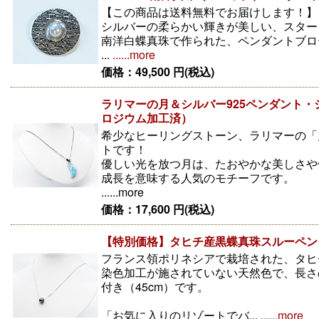
【この商品は送料無料でお届けします！】
シルバーの柔らかい輝きが美しい、スターリ
南洋白蝶真珠で作られた、ペンダントブロ
...
......more
価格：49,500 円(税込)
ラリマーの月＆シルバー925ペンダント・シ
ロジウム加工済）
希少なヒーリングストーン、ラリマーの「
トです！
優しい光を放つ月は、たおやかな美しさや
成長を意味する人気のモチーフです。
......more
価格：17,600 円(税込)
【特別価格】タヒチ産黒蝶真珠スルーペン
フランス領ポリネシアで栽培された、タヒ
染色加工が施されていない天然色で、長さ
付き（45cm）です。
「お気に入りのリゾートでバ...
......more