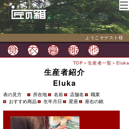
ようこそゲスト様
TOP
＞
生産者一覧
＞Eluka
生産者紹介
Eluka
表の見方
所在地
名前
店舗名
職業
おすすめ商品
生年月日
星座
座右の銘