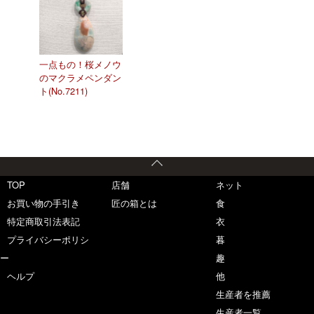
一点もの！桜メノウ
のマクラメペンダン
ト(No.7211)
TOP
店舗
ネット
お買い物の手引き
匠の箱とは
食
特定商取引法表記
衣
プライバシーポリシ
暮
ー
趣
ヘルプ
他
生産者を推薦
生産者一覧