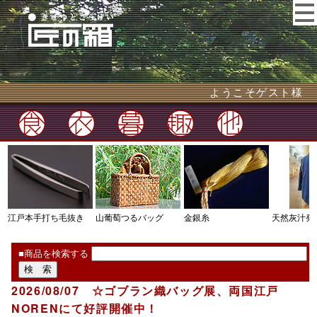
ようこそゲスト様
江戸本手打ち毛抜き
山葡萄つるバッグ
金銀糸
天然灰汁発
■商品を検索する
2026/08/07 ☆ゴブラン織バッグ展、両国江戸
NORENにて好評開催中！