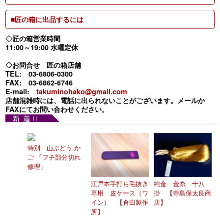
■匠の箱に出品するには
◇匠の箱営業時間
11:00～19:00 水曜定休
◇お問合せ 匠の箱店舗
TEL: 03-6806-0300
FAX: 03-6862-6746
E-mail:
takuminohako@gmail.com
店舗混雑時には、電話に出られないことがございます。メールか
FAXにてお問い合わせください。
特別 山ぶどう か
ご 「フチ部分切れ
修理」
江戸本手打ち毛抜き
純金 金糸 十八
専用 皮ケース（ワ
掛 【寺島保太良商
イン） 【倉田製作
店】
所】