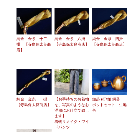
純金 金糸 十二
純金 金糸 八掛
純金 金糸 四掛
掛 【寺島保太良商
【寺島保太良商店】
【寺島保太良商店】
店】
純金 金糸 一掛
【お手持ちのお着物
鎚起 (打物) 銅器
【寺島保太良商店】
を、写真のようなお
ポットセット 生地
洋服にお仕立て致し
色
ます】
着物リメイク・ワイ
ドパンツ