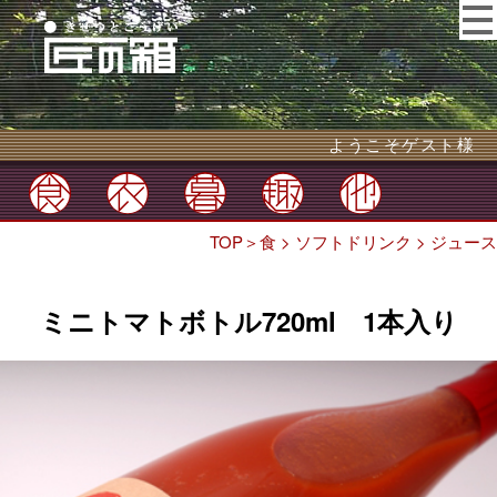
ようこそゲスト様
TOP
＞
食
>
ソフトドリンク
>
ジュース
ミニトマトボトル720ml 1本入り