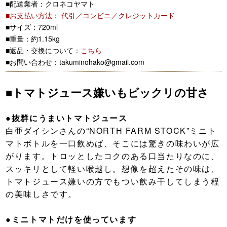
■配送業者：クロネコヤマト
■お支払い方法
：
代引／コンビニ／クレジットカード
■サイズ：720ml
■重量：約1.15kg
■返品・交換について：
こちら
■お問い合わせ：takuminohako@gmail.com
■トマトジュース嫌いもビックリの甘さ
●抜群にうまいトマトジュース
白亜ダイシンさんの“NORTH FARM STOCK”ミニト
マトボトルを一口飲めば、そこには驚きの味わいが広
がります。トロッとしたコクのある口当たりなのに、
スッキリとして軽い喉越し。想像を超えたその味は、
トマトジュース嫌いの方でもつい飲み干してしまう程
の美味しさです。
●ミニトマトだけを使っています