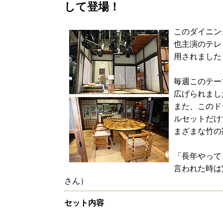
して登場！
このダイニン
也主演のテレ
用されました
毎週このテー
広げられまし
また、このド
ルセットだけ
まざまな竹の
「長年やって
言われた時は
さん）
セット内容