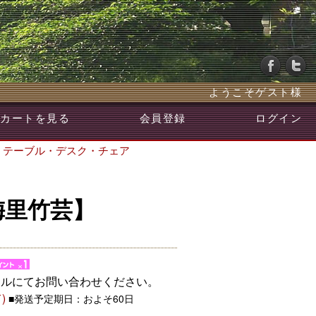
ようこそゲスト様
カートを見る
会員登録
ログイン
>
テーブル・デスク・チェア
梅里竹芸】
ールにてお問い合わせください。
)
■発送予定期日：およそ60日