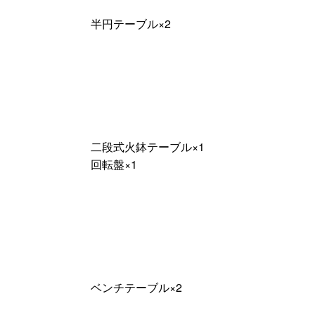
半円テーブル×2
二段式火鉢テーブル×1
回転盤×1
ベンチテーブル×2