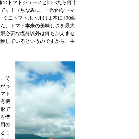
通のトマトジュースと比べたら何十
きです！（ちなみに、一般的なトマ
。ミニトマトボトルは１本に100個
ろん、トマト本来の美味しさを最大
低限必要な塩分以外は何も加えませ
収穫しているというのですから、手
地。そ
広がっ
トマト
だ有機
い形で
手を借
粉用の
。とこ