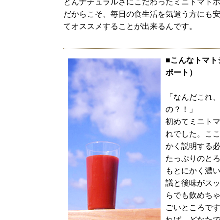
とんナチュラルさにこだわったミニトマト
だからこそ、毎日の食生活を気遣う方にも
てオススメすることが出来るんです。
■こんなトマト
ポート）
「なんだこれ
の？！」
初めてミニト
れでした。こ
かく説明する
たっぷりのと
もとにかく濃
議と後味がス
らでも飲めち
ごいところで
れば、どなた