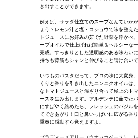
き出すことができます。
例えば、サラダ仕立てのスープなんていか
ょう？レモン汁と塩・コショウで味を整え
トジュースにお好みの茹でた野菜を浮かべ
ーブオイルで仕上げれば簡単＆ヘルシーな
完成。すっきりとした透明感のある味わい
持ちも背筋もシャンと伸びること請け合い
いつものパスタだって、プロの味に大変身
くりと香りを引き出したニンニクオイルは
なトマトジュースと混ざり合って極上のト
ースを生み出します。アルデンテに茹でた
にすばやく絡めたら、フレッシュのバジル
てできあがり！口と鼻いっぱいに広がる香
重奏に感動すら覚えますよ。
ブラディーメアリー（ウオッカベース）、