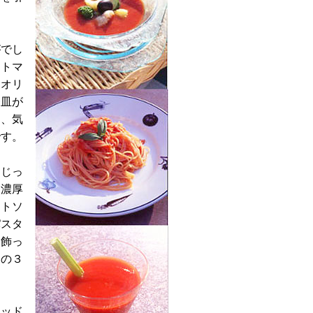
がでし
たトマ
、オリ
一皿が
に、気
です。
。じっ
、濃厚
マトソ
パスタ
を飾っ
りの３
レッド