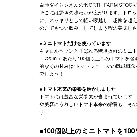
白亜ダイシンさんの“NORTH FARM ST
そこには驚きの味わいが広がります。トロ
に、スッキリとして軽い喉越し。想像を超
の方でもつい飲み干してしまう程の美味し
●ミニトマトだけを使っています
キャロルセブンと呼ばれる糖度抜群のミニト
（720ml）あたり100個以上ものトマト
的なその甘みは“トマトジュース”の既成概
でしょう！
●トマト本来の栄養を活かしました
トマトには豊富な栄養素が含まれています
や美容にうれしいトマト本来の栄養も、そ
す。
■100個以上のミニトマトを10