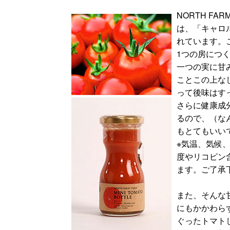
NORTH FA
は、「キャロ
れています。
1つの房につ
一つの実に甘
ことこの上な
って後味はす
さらに健康成
るので、（な
もとてもいい
※気温、気候
度やリコピン
ます。ご了承
また、そんな
にもかかわら
ぐったトマト