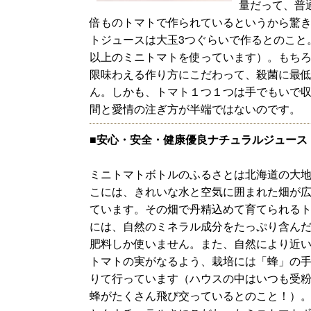
量だって、普
倍ものトマトで作られているというから驚
トジュースは大玉3つぐらいで作るとのこと
以上のミニトマトを使っています）。もち
限味わえる作り方にこだわって、殺菌に最
ん。しかも、トマト１つ１つは手でもいで
間と愛情の注ぎ方が半端ではないのです。
■安心・安全・健康優良ナチュラルジュース
ミニトマトボトルのふるさとは北海道の大
こには、きれいな水と空気に囲まれた畑が
ています。その畑で丹精込めて育てられる
には、自然のミネラル成分をたっぷり含ん
肥料しか使いません。また、自然により近
トマトの実がなるよう、栽培には「蜂」の
りて行っています（ハウスの中はいつも受
蜂がたくさん飛び交っているとのこと！）