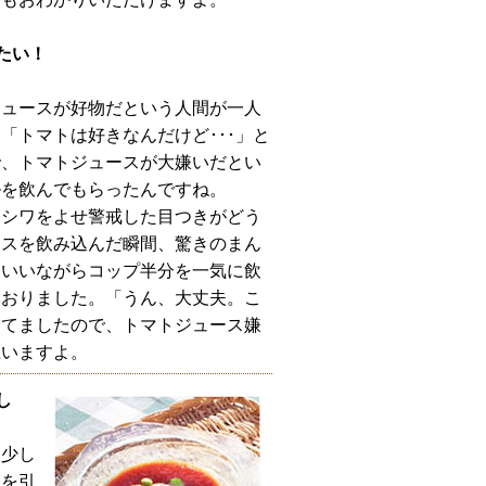
たい！
ジュースが好物だという人間が一人
「トマトは好きなんだけど･･･」と
で、トマトジュースが大嫌いだとい
ルを飲んでもらったんですね。
にシワをよせ警戒した目つきがどう
ースを飲み込んだ瞬間、驚きのまん
といいながらコップ半分を一気に飲
ておりました。「うん、大丈夫。こ
してましたので、トマトジュース嫌
思いますよ。
し
、少し
力を引