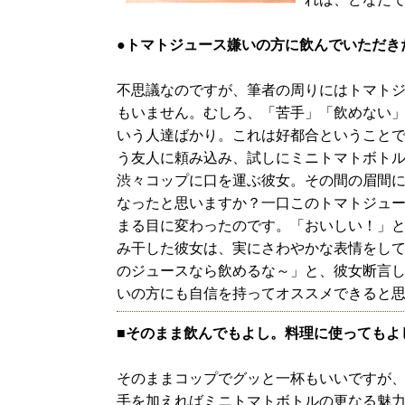
●トマトジュース嫌いの方に飲んでいただき
不思議なのですが、筆者の周りにはトマト
もいません。むしろ、「苦手」「飲めない」
いう人達ばかり。これは好都合ということ
う友人に頼み込み、試しにミニトマトボト
渋々コップに口を運ぶ彼女。その間の眉間
なったと思いますか？一口このトマトジュ
まる目に変わったのです。「おいしい！」
み干した彼女は、実にさわやかな表情をし
のジュースなら飲めるな～」と、彼女断言
いの方にも自信を持ってオススメできると
■そのまま飲んでもよし。料理に使ってもよ
そのままコップでグッと一杯もいいですが
手を加えればミニトマトボトルの更なる魅