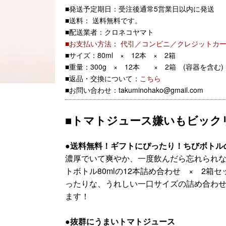
■発送予定期日：受注後通常5営業日以内に発送
■送料： 送料無料です。
■配送業者：クロネコヤマト
■お支払い方法
：
代引／コンビニ／クレジットカ
■サイズ：80ml × 12本 × 2箱
■重量：300g × 12本 × 2箱 (容器を含む)
■返品・交換について：
こちら
■お問い合わせ：takuminohako@gmail.com
■トマトジュース嫌いもビック
●送料無料！ギフトにぴったり！ちびボトルの
濃厚でいて爽やか、一度飲んだら忘れられ
トボトル80mlの12本詰め合わせ × 2
ったりな、うれしい一口サイズの詰め合わせ
ます！
●抜群にうまいトマトジュース