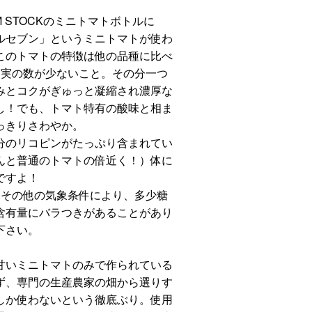
RM STOCKのミニトマトボトルに
ルセブン」というミニトマトが使わ
このトマトの特徴は他の品種に比べ
く実の数が少ないこと。その分一つ
みとコクがぎゅっと凝縮され濃厚な
し！でも、トマト特有の酸味と相ま
っきりさわやか。
分のリコピンがたっぷり含まれてい
んと普通のトマトの倍近く！）体に
ですよ！
、その他の気象条件により、多少糖
含有量にバラつきがあることがあり
下さい。
甘いミニトマトのみで作られている
ず、専門の生産農家の畑から選りす
しか使わないという徹底ぶり。使用