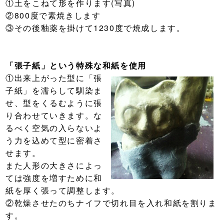
①土をこねて形を作ります(写真)
②800度で素焼きします
③その後釉薬を掛けて1230度で焼成します。
「張子紙」という特殊な和紙を使用
①出来上がった型に「張
子紙」を濡らして馴染ま
せ、型をくるむように張
り合わせていきます。な
るべく空気の入らないよ
う力を込めて型に密着さ
せます。
また人形の大きさによっ
ては強度を増すために和
紙を厚く張って調整します。
②乾燥させたのちナイフで切れ目を入れ和紙を割りま
す。