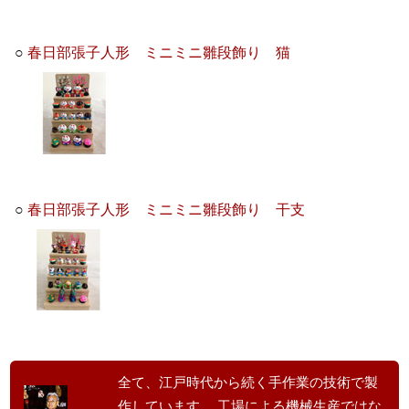
○
春日部張子人形 ミニミニ雛段飾り 猫
○
春日部張子人形 ミニミニ雛段飾り 干支
全て、江戸時代から続く手作業の技術で製
作しています。 工場による機械生産ではな