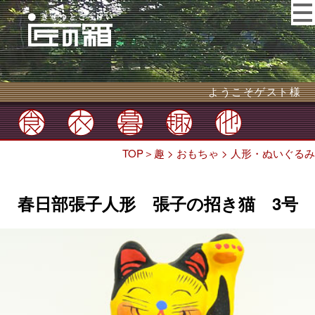
ようこそゲスト様
TOP
＞
趣
>
おもちゃ
>
人形・ぬいぐるみ
春日部張子人形 張子の招き猫 3号