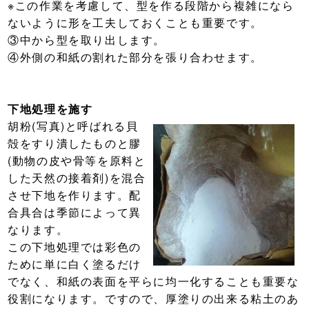
※この作業を考慮して、型を作る段階から複雑になら
ないように形を工夫しておくことも重要です。
③中から型を取り出します。
④外側の和紙の割れた部分を張り合わせます。
下地処理を施す
胡粉(写真)と呼ばれる貝
殻をすり潰したものと膠
(動物の皮や骨等を原料と
した天然の接着剤)を混合
させ下地を作ります。配
合具合は季節によって異
なります。
この下地処理では彩色の
ために単に白く塗るだけ
でなく、和紙の表面を平らに均一化することも重要な
役割になります。ですので、厚塗りの出来る粘土のあ