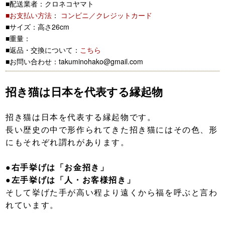
■配送業者：クロネコヤマト
■お支払い方法
：
コンビニ／クレジットカード
■サイズ：高さ26cm
■重量：
■返品・交換について：
こちら
■お問い合わせ：takuminohako@gmail.com
招き猫は日本を代表する縁起物
招き猫は日本を代表する縁起物です。
長い歴史の中で形作られてきた招き猫にはその色、形
にもそれぞれ謂れがあります。
●右手挙げは「お金招き」
●左手挙げは「人・お客様招き」
そして挙げた手が高い程より遠くから福を呼ぶと言わ
れています。