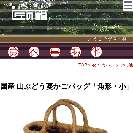
ようこそゲスト様
TOP
＞
衣
>
カバン
>
その他
国産 山ぶどう蔓かごバッグ「角形・小」