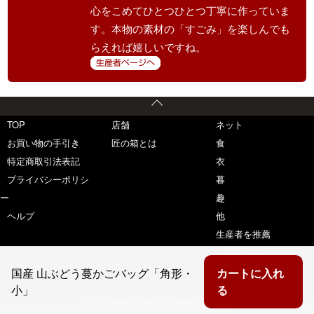
心をこめてひとつひとつ丁寧に作っていま
す。本物の素材の「すごみ」を楽しんでも
らえれば嬉しいですね。
TOP
店舗
ネット
お買い物の手引き
匠の箱とは
食
特定商取引法表記
衣
プライバシーポリシ
暮
ー
趣
ヘルプ
他
生産者を推薦
生産者一覧
国産 山ぶどう蔓かごバッグ「角形・
カートに入れ
小」
る
(C) copyright 匠の箱 All Rights Reserved.