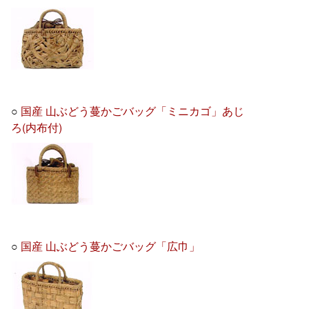
○
国産 山ぶどう蔓かごバッグ「ミニカゴ」あじ
ろ(内布付)
○
国産 山ぶどう蔓かごバッグ「広巾」