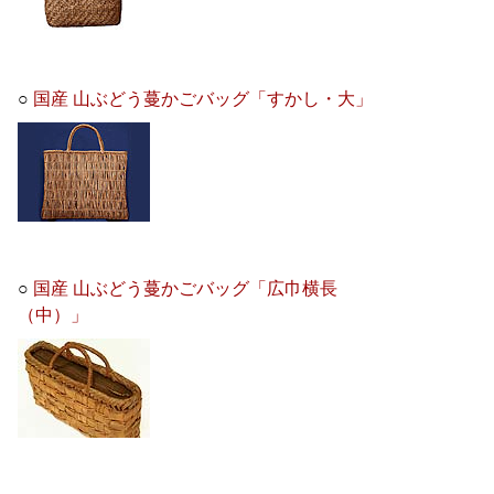
○
国産 山ぶどう蔓かごバッグ「すかし・大」
○
国産 山ぶどう蔓かごバッグ「広巾横長
（中）」