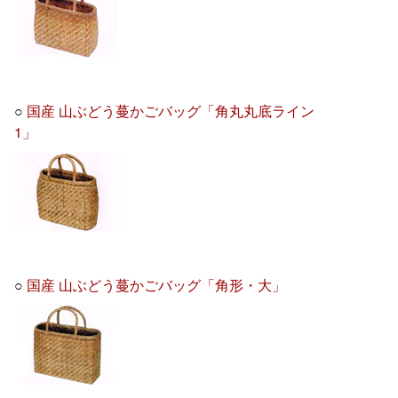
○
国産 山ぶどう蔓かごバッグ「角丸丸底ライン
1」
○
国産 山ぶどう蔓かごバッグ「角形・大」