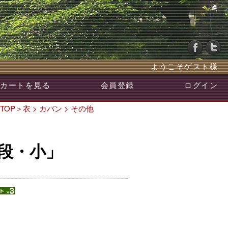
ようこそゲスト様
カートを見る
会員登録
ログイン
TOP
＞
衣
>
カバン
>
その他
段・小」