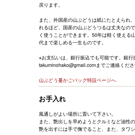
戻ります。
また、外国産の山ぶどうは紙にたとえられ
れるほど、国産の山ぶどうつるは丈夫なの
く使うことができます。50年は軽く使える
代まで楽しめる一生ものです。
※お支払いは、銀行振込でも可能です。銀行
takuminohako@gmail.comまでご連絡くだ
山ぶどう蔓かごバッグ特設ページへ
お手入れ
風通しがよい場所に置いて下さい。
また、艶出しを早めようとクルミなど油性
艶を出すには手で撫でること、また、タワ