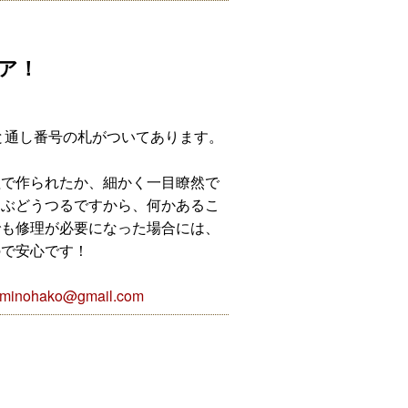
ア！
と通し番号の札がついてあります。
程で作られたか、細かく一目瞭然で
山ぶどうつるですから、何かあるこ
でも修理が必要になった場合には、
ので安心です！
uminohako@gmail.com