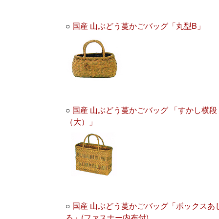
○
国産 山ぶどう蔓かごバッグ「丸型B」
○
国産 山ぶどう蔓かごバッグ 「すかし横段
（大）」
○
国産 山ぶどう蔓かごバッグ「ボックスあ
ろ」(ファスナー内布付)