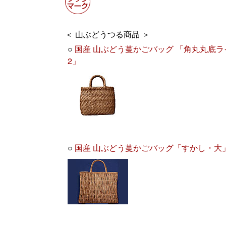
＜ 山ぶどうつる商品 ＞
○
国産 山ぶどう蔓かごバッグ 「角丸丸底ラ
2」
○
国産 山ぶどう蔓かごバッグ「すかし・大