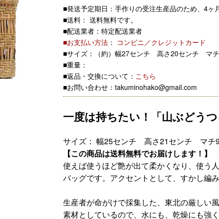
■発送予定期日：手作りの受注生産品のため、4ヶ
■送料： 送料無料です。
■配送業者：特定配送業者
■お支払い方法
：
コンビニ／クレジットカード
■サイズ：（約）幅27センチ 高さ20センチ マチ
■重量：
■返品・交換について：
こちら
■お問い合わせ：takuminohako@gmail.com
一度は持ちたい！「山ぶどうつ
サイズ： 幅25センチ 高さ21センチ マチ9
【この商品は送料無料でお届けします！】
使えば使うほど艶が出て柔かくなり、使う人
バッグです。アクセントとして、すかし編
生産者が命がけで採集した、東北の厳しい
素材としているので、水にも、乾燥にも強