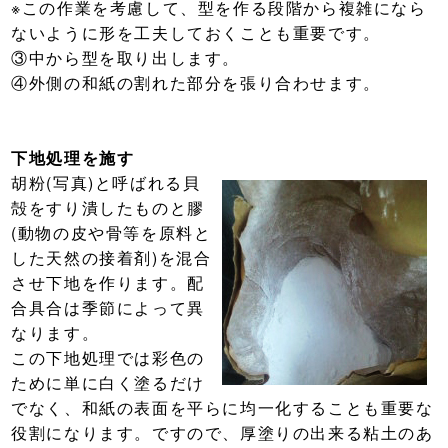
※この作業を考慮して、型を作る段階から複雑になら
ないように形を工夫しておくことも重要です。
③中から型を取り出します。
④外側の和紙の割れた部分を張り合わせます。
下地処理を施す
胡粉(写真)と呼ばれる貝
殻をすり潰したものと膠
(動物の皮や骨等を原料と
した天然の接着剤)を混合
させ下地を作ります。配
合具合は季節によって異
なります。
この下地処理では彩色の
ために単に白く塗るだけ
でなく、和紙の表面を平らに均一化することも重要な
役割になります。ですので、厚塗りの出来る粘土のあ