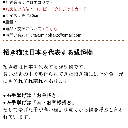
■配送業者：クロネコヤマト
■お支払い方法
：
コンビニ／クレジットカード
■サイズ：高さ20cm
■重量：
■返品・交換について：
こちら
■お問い合わせ：takuminohako@gmail.com
招き猫は日本を代表する縁起物
招き猫は日本を代表する縁起物です。
長い歴史の中で形作られてきた招き猫にはその色、形
にもそれぞれ謂れがあります。
●右手挙げは「お金招き」
●左手挙げは「人・お客様招き」
そして挙げた手が高い程より遠くから福を呼ぶと言わ
れています。