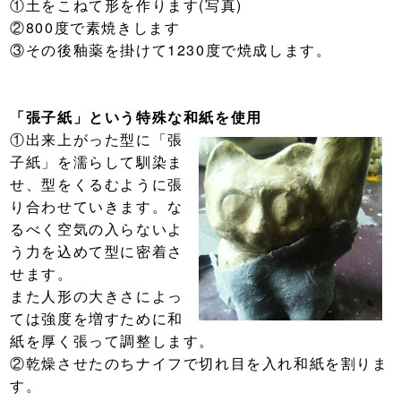
①土をこねて形を作ります(写真)
②800度で素焼きします
③その後釉薬を掛けて1230度で焼成します。
「張子紙」という特殊な和紙を使用
①出来上がった型に「張
子紙」を濡らして馴染ま
せ、型をくるむように張
り合わせていきます。な
るべく空気の入らないよ
う力を込めて型に密着さ
せます。
また人形の大きさによっ
ては強度を増すために和
紙を厚く張って調整します。
②乾燥させたのちナイフで切れ目を入れ和紙を割りま
す。