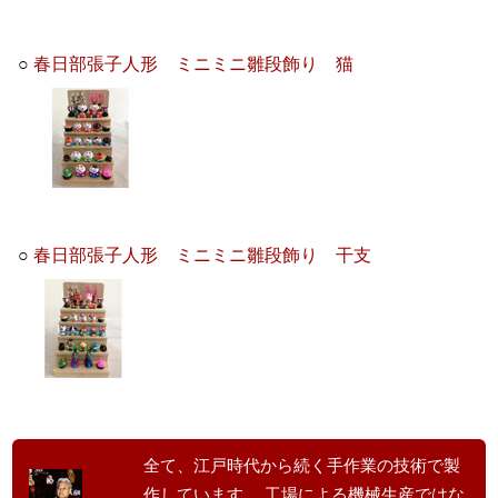
○
春日部張子人形 ミニミニ雛段飾り 猫
○
春日部張子人形 ミニミニ雛段飾り 干支
全て、江戸時代から続く手作業の技術で製
作しています。 工場による機械生産ではな