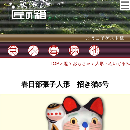
ようこそゲスト様
TOP
＞
趣
>
おもちゃ
>
人形・ぬいぐるみ
春日部張子人形 招き猫5号