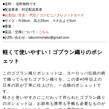
■送料： 送料無料です。
■配送業者：特定配送業者
■お支払い方法
：
代引／コンビニ／クレジットカード
■サイズ：巾26cm、高さ25cm、マチおよそ5cm
■重量：
■返品・交換について：
こちら
■お問い合わせ：takuminohako@gmail.com
軽くて使いやすい！ゴブラン織りのポシ
ェット
このゴブラン織りポシェットは、ヨーロッパ伝統の柄
で織ってらせたゴブラン織りを、この道40年以上の
日本の匠が丁寧に仕上げた、一点物のポシェットで
す。
軽さと使いやすさにこだわって作られたゴブラン織り
のポシェットは、お財布も携帯も手帳も必要なものが