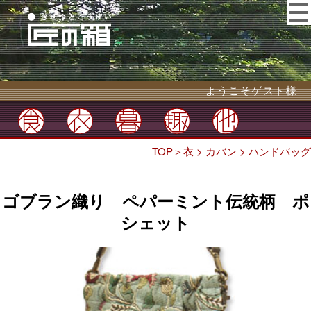
ようこそゲスト様
TOP
＞
衣
>
カバン
>
ハンドバッグ
ゴブラン織り ペパーミント伝統柄 ポ
シェット