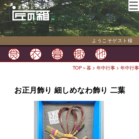
ようこそゲスト様
TOP
＞
暮
>
年中行事
>
年中行事
お正月飾り 細しめなわ飾り 二葉