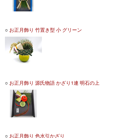
○
お正月飾り 竹置き型 小 グリーン
○
お正月飾り 源氏物語 かざり1連 明石の上
○
お正月飾り 色水引かざり