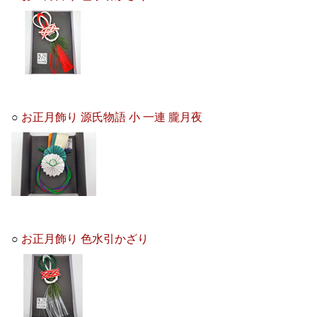
○
お正月飾り 源氏物語 小 一連 朧月夜
○
お正月飾り 色水引かざり