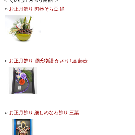
○
お正月飾り 陶器そら豆 緑
○
お正月飾り 源氏物語 かざり1連 藤壺
○
お正月飾り 細しめなわ飾り 三葉