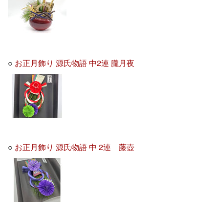
○
お正月飾り 源氏物語 中2連 朧月夜
○
お正月飾り 源氏物語 中 2連 藤壺