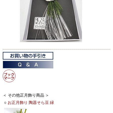
＜ その他正月飾り商品 ＞
○
お正月飾り 陶器そら豆 緑