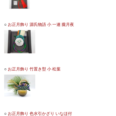
○
お正月飾り 源氏物語 小 一連 朧月夜
○
お正月飾り 竹置き型 小 松葉
○
お正月飾り 色水引かざり いなほ付