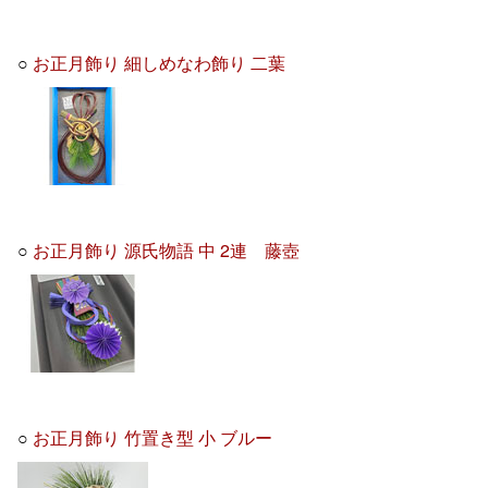
○
お正月飾り 細しめなわ飾り 二葉
○
お正月飾り 源氏物語 中 2連 藤壺
○
お正月飾り 竹置き型 小 ブルー