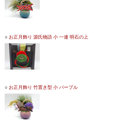
○
お正月飾り 源氏物語 小 一連 明石の上
○
お正月飾り 竹置き型 小 パープル