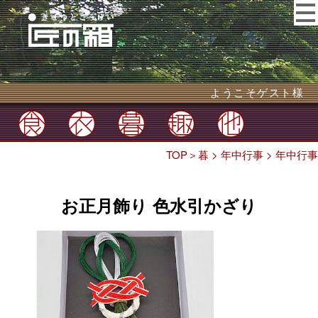
ようこそゲスト様
TOP
＞
暮
>
年中行事
>
年中行事
お正月飾り 色水引かざり