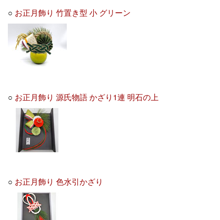
○
お正月飾り 竹置き型 小 グリーン
○
お正月飾り 源氏物語 かざり1連 明石の上
○
お正月飾り 色水引かざり