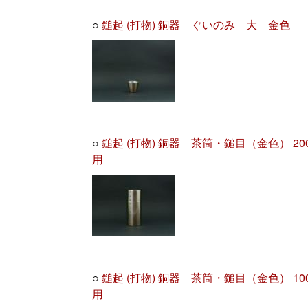
○
鎚起 (打物) 銅器 ぐいのみ 大 金色
○
鎚起 (打物) 銅器 茶筒・鎚目（金色） 20
用
○
鎚起 (打物) 銅器 茶筒・鎚目（金色） 10
用