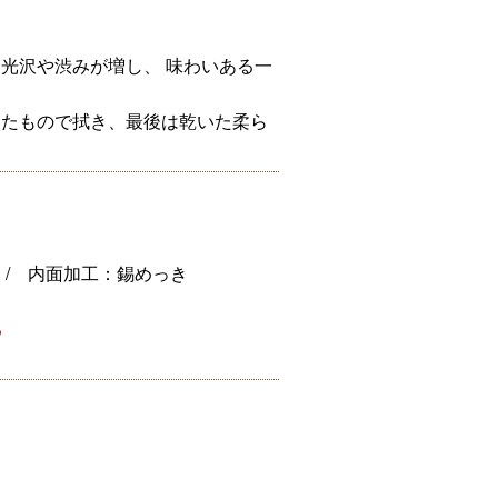
光沢や渋みが増し、 味わいある一
ったもので拭き、最後は乾いた柔ら
 / 内面加工：錫めっき
る