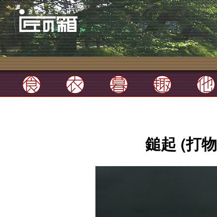
鎚起 (打