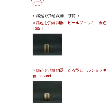
＜ 鎚起 (打物) 銅器 茶筒 ＞
○
鎚起 (打物) 銅器 ビールジョッキ 金
400ml
○
鎚起 (打物) 銅器 たる型ビールジョッキ
色 350ml