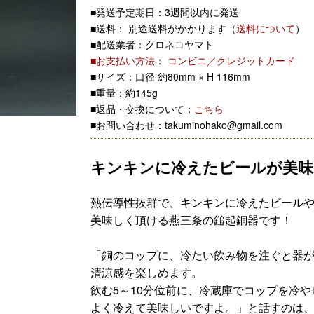
■発送予定期日：3週間以内に発送
■送料： 別途送料がかかります（
送料について
）
■配送業者：クロネコヤマト
■お支払い方法
：
コンビニ／クレジットカード
■サイズ：口径 約80mm × H 116mm
■重量：約145g
■返品・交換について：
こちら
■お問い合わせ：takuminohako@gmail.com
キンキンに冷えたビールが美味
熱伝導性抜群で、キンキンに冷えたビール
美味しく頂ける燕三条の鎚起銅器です！
「銅のコップに、冷たい飲み物を注ぐと器
清涼感を楽しめます。
飲む5～10分位前に、冷蔵庫でコップを冷
よく冷えて美味しいですよ。」と話すのは、