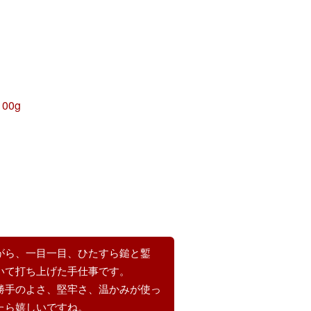
00g
がら、一目一目、ひたすら鎚と鏨
いて打ち上げた手仕事です。
勝手のよさ、堅牢さ、温かみが使っ
たら嬉しいですね。