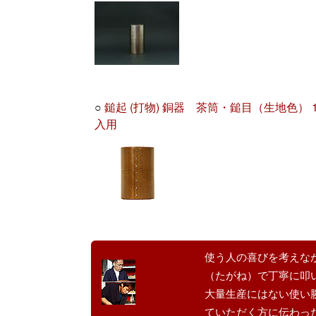
○
鎚起 (打物) 銅器 茶筒・鎚目（生地色） 1
入用
使う人の喜びを考えな
（たがね）で丁寧に叩
大量生産にはない使い
ていただく方に伝わっ