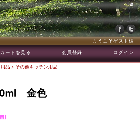
ようこそゲスト様
カートを見る
会員登録
ログイン
ン用品
>
その他キッチン用品
0ml 金色