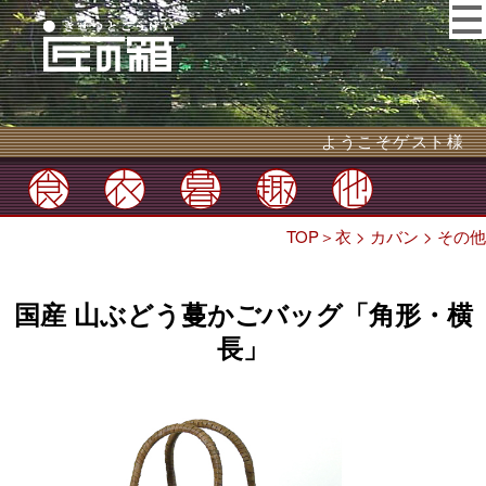
ようこそゲスト様
TOP
＞
衣
>
カバン
>
その他
国産 山ぶどう蔓かごバッグ「角形・横
長」