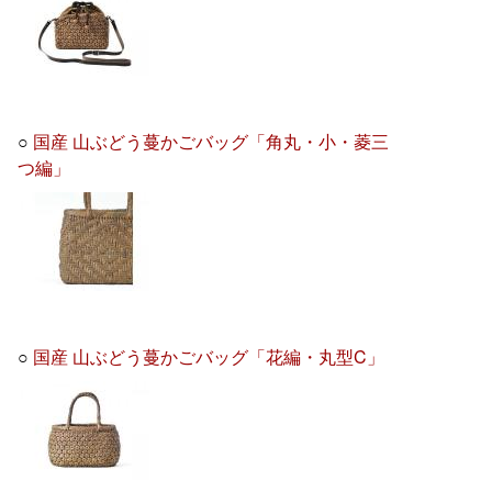
○
国産 山ぶどう蔓かごバッグ「角丸・小・菱三
つ編」
○
国産 山ぶどう蔓かごバッグ「花編・丸型C」