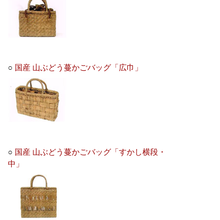
○
国産 山ぶどう蔓かごバッグ「広巾」
○
国産 山ぶどう蔓かごバッグ「すかし横段・
中」