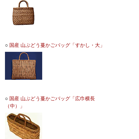
○
国産 山ぶどう蔓かごバッグ「すかし・大」
○
国産 山ぶどう蔓かごバッグ「広巾横長
（中）」