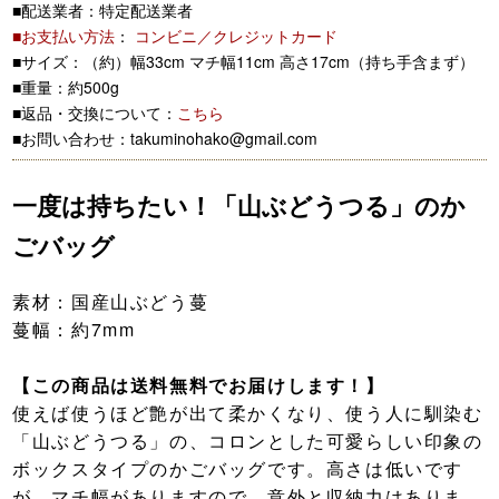
■配送業者：特定配送業者
■お支払い方法
：
コンビニ／クレジットカード
■サイズ：（約）幅33cm マチ幅11cm 高さ17cm（持ち手含まず）
■重量：約500g
■返品・交換について：
こちら
■お問い合わせ：takuminohako@gmail.com
一度は持ちたい！「山ぶどうつる」のか
ごバッグ
素材：国産山ぶどう蔓
蔓幅：約7mm
【この商品は送料無料でお届けします！】
使えば使うほど艶が出て柔かくなり、使う人に馴染む
「山ぶどうつる」の、コロンとした可愛らしい印象の
ボックスタイプのかごバッグです。高さは低いです
が、マチ幅がありますので、意外と収納力はありま