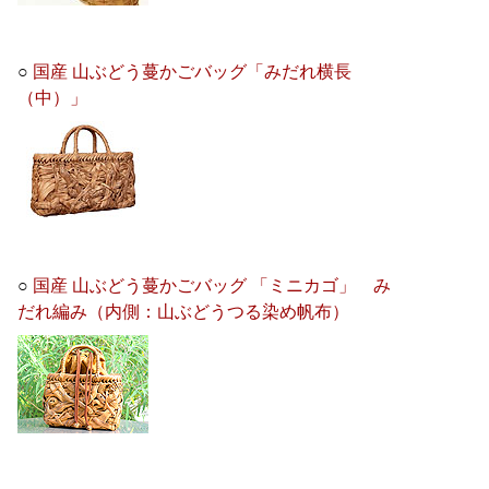
○
国産 山ぶどう蔓かごバッグ「みだれ横長
（中）」
○
国産 山ぶどう蔓かごバッグ 「ミニカゴ」 み
だれ編み（内側：山ぶどうつる染め帆布）