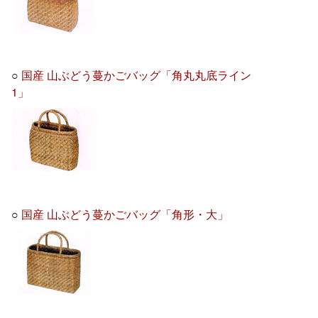
○
国産 山ぶどう蔓かごバッグ「角丸丸底ライン
1」
○
国産 山ぶどう蔓かごバッグ「角形・大」