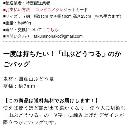
■配送業者：特定配送業者
■お支払い方法
：
コンビニ／クレジットカード
■サイズ：（約）幅31cm マチ幅10cm 高さ23cm（持ち手含まず）
■重量：約450g
■返品・交換について：
こちら
■お問い合わせ：takuminohako@gmail.com
一度は持ちたい！「山ぶどうつる」のか
ごバッグ
素材：国産山ぶどう蔓
蔓幅：約7mm
【この商品は送料無料でお届けします！】
使えば使うほど艶が出て柔かくなり、使う人に馴染む
「山ぶどうつる」の「V字」に編み上げたデザインが
際立つかごバッグです。