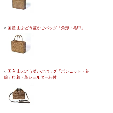
○
国産 山ぶどう蔓かごバッグ「角形・亀甲」
○
国産 山ぶどう蔓かごバッグ「ポシェット・花
編」巾着・革ショルダー紐付