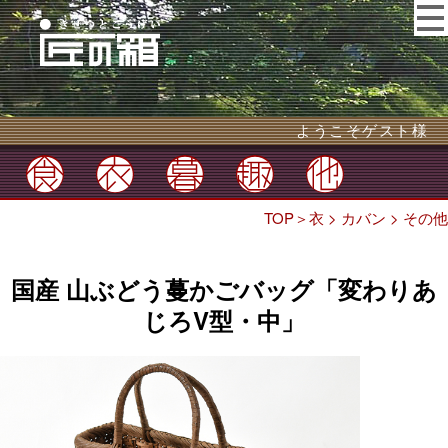
ようこそゲスト様
TOP
＞
衣
>
カバン
>
その他
国産 山ぶどう蔓かごバッグ「変わりあ
じろV型・中」