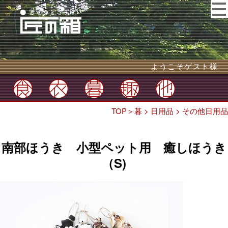
ようこそゲスト様
TOP
＞
暮
>
日用品
>
その他日用品
南部ほうき 小型ペット用 癒しほうき
（S)