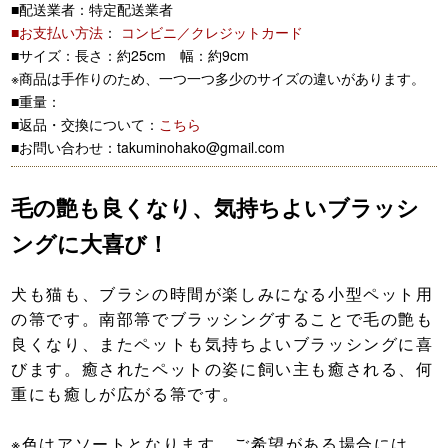
■配送業者：特定配送業者
■お支払い方法
：
コンビニ／クレジットカード
■サイズ：長さ：約25cm 幅：約9cm
※商品は手作りのため、一つ一つ多少のサイズの違いがあります。
■重量：
■返品・交換について：
こちら
■お問い合わせ：takuminohako@gmail.com
毛の艶も良くなり、気持ちよいブラッシ
ングに大喜び！
犬も猫も、ブラシの時間が楽しみになる小型ペット用
の箒です。南部箒でブラッシングすることで毛の艶も
良くなり、またペットも気持ちよいブラッシングに喜
びます。癒されたペットの姿に飼い主も癒される、何
重にも癒しが広がる箒です。
※色はアソートとなります。ご希望がある場合には、