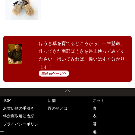
ほうき草を育てるところから、一生懸命、
作ってきた南部ほうきを是非使ってみてく
ださい。掃いてみれば、違いはすぐ分かり
ます！
TOP
店舗
ネット
お買い物の手引き
匠の箱とは
食
特定商取引法表記
衣
プライバシーポリシ
暮
ー
趣