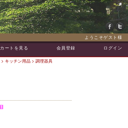
ようこそゲスト様
カートを見る
会員登録
ログイン
>
キッチン用品
>
調理器具
）