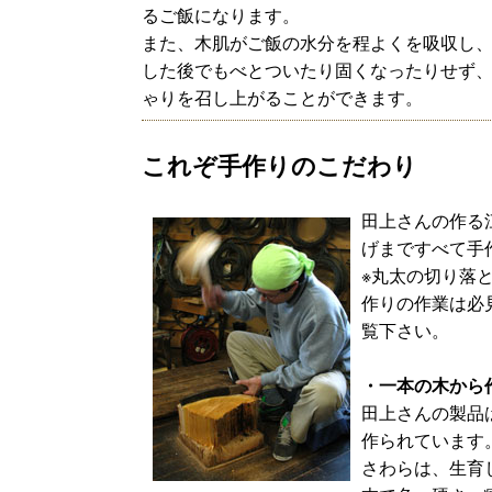
るご飯になります。
また、木肌がご飯の水分を程よくを吸収し
した後でもべとついたり固くなったりせず
ゃりを召し上がることができます。
これぞ手作りのこだわり
田上さんの作る
げまですべて手
※丸太の切り落
作りの作業は必
覧下さい。
・一本の木から
田上さんの製品
作られています
さわらは、生育