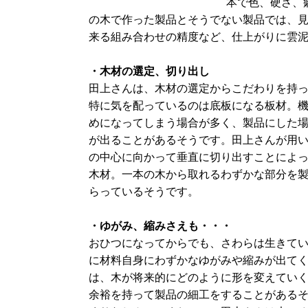
本で色、硬さ、
の木で作った製品とそうでない製品では、
来る組み合わせの精度など、仕上がりに雲
・木材の選定、切り出し
田上さんは、木材の選定からこだわりを持
特に気を配っているのは底板になる板材。
めになってしまう場合が多く、製品にした
が出ることがあるそうです。田上さんが用
の中心に向かって垂直に切り出すことによ
木材。一本の木から取れるわずかな部分を
らっているそうです。
・ゆがみ、縮みさえも・・・
おひつになってからでも、さわらは生きて
に材料自身にわずかなゆがみや縮みが出て
は、木が将来的にどのように形を変えてい
余裕を持って製品の細工をすることがある