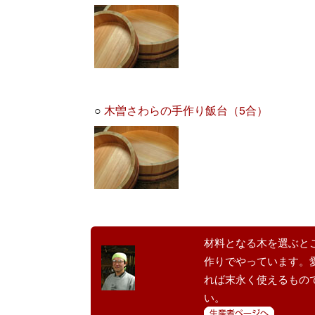
○
木曽さわらの手作り飯台（5合）
材料となる木を選ぶと
作りでやっています。
れば末永く使えるもの
い。