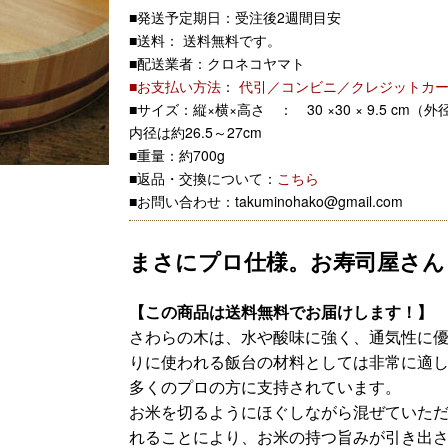
■発送予定期日：受注後2週間目安
■送料： 送料無料です。
■配送業者：クロネコヤマト
■お支払い方法
：
代引／コンビニ／クレジットカ
■サイズ：縦×横×高さ ： 30 ×30 × 9.5 cm（外
内径は約26.5～27cm
■重量：約700g
■返品・交換について：
こちら
■お問い合わせ：takuminohako@gmail.com
まさにプロ仕様。お寿司屋さん
【この商品は送料無料でお届けします！】
さわらの木は、水や酸味に強く、通気性に
りに使われる飯台の材料としては非常に適
多くのプロの方に支持されています。
お米を切るようにほぐしながら混ぜていた
れることにより、お米の持つ旨みが引き出