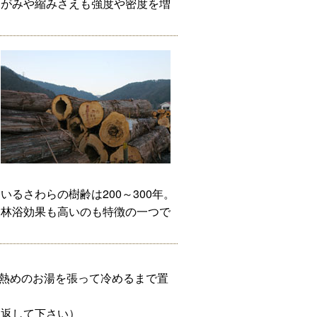
ゆがみや縮みさえも強度や密度を増
るさわらの樹齢は200～300年。
森林浴効果も高いのも特徴の一つで
、熱めのお湯を張って冷めるまで置
り返して下さい）