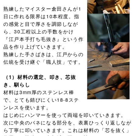
熟練したマイスター倉田さんが1
日に作れる限界は10本程度。指
の感覚と目で厚さを調節しなが
ら、30工程以上の手数をかけ
『江戸本手打ち毛抜き』という作
品を作り上げていきます。
熟練した手さばきは、江戸からの
伝統を受け継ぐ「職人技」です。
（1）材料の選定、叩き、芯抜
き、馴らし
材料は3mm厚のステンレス棒
で、とても錆びにくい18-8ステ
ンレスを使います。
はじめにハンマーを使って両端を叩いていきます。
次に中央のバネになる部分を、表裏ひっくり返しなが
ら丁寧に叩いていきます。これは材料の「芯を抜く」