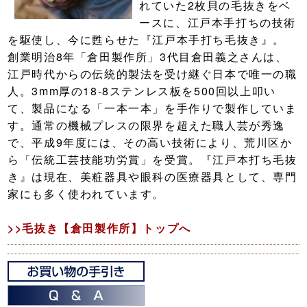
れていた2枚貝の毛抜きをベ
ースに、江戸本手打ちの技術
を駆使し、今に甦らせた『江戸本手打ち毛抜き』。
創業明治8年「倉田製作所」3代目倉田義之さんは、
江戸時代からの伝統的製法を受け継ぐ日本で唯一の職
人。3mm厚の18-8ステンレス板を500回以上叩い
て、製品になる「一本一本」を手作りで製作していま
す。通常の機械プレスの限界を超えた職人芸が秀逸
で、平成9年度には、その高い技術により、荒川区か
ら「伝統工芸技能功労賞」を受賞。『江戸本打ち毛抜
き』は現在、美粧器具や眼科の医療器具として、専門
家にも多く使われています。
>>毛抜き【倉田製作所】トップへ