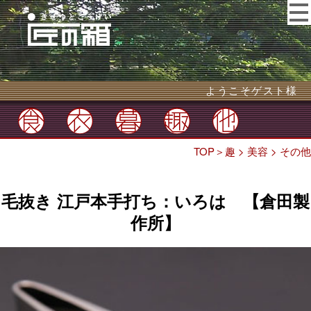
ようこそゲスト様
TOP
＞
趣
>
美容
>
その他
毛抜き 江戸本手打ち：いろは 【倉田製
作所】