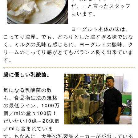
だ。」と言ったスタッフ
もいます。
ヨーグルト本体の味は、
こってり濃厚。でも、どろりとした濃すぎる味ではな
く、ミルクの風味も感じられ、ヨーグルトの酸味、ク
リームのこってり感がとてもバランス良く出来ていま
す。
腸に優しい乳酸菌。
気になる乳酸菌の数
も、食品衛生法の規格
の最低ライン、1000万
個／mlの堂々100倍！
だいたい10億～20億個
／mlも含まれていま
す。ちなみに、大手の乳製品メーカーがが出している