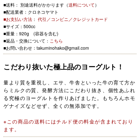
■送料： 別途送料がかかります（
送料について
）
■配送業者：クロネコヤマト
■お支払い方法
：
代引／コンビニ／クレジットカード
■サイズ：500cc
■重量：920g (容器を含む)
■返品・交換について：
こちら
■お問い合わせ：takuminohako@gmail.com
こだわり抜いた極上品のヨーグルト！
量より質を重視し、エサ、牛舎といった牛の育て方か
らミルクの質、発酵方法にこだわり抜き、個性あふれ
る究極のヨーグルトを作りあげました。もちろんホモ
ゲナイズなどせず、全くの無添加です。
※この商品の送料にはチルド便の料金が含まれており
ます。