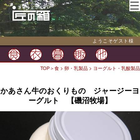
ようこそゲスト様
TOP
＞
食
>
卵・乳製品
>
ヨーグルト・乳酸製品
かあさん牛のおくりもの ジャージーヨ
ーグルト 【磯沼牧場】