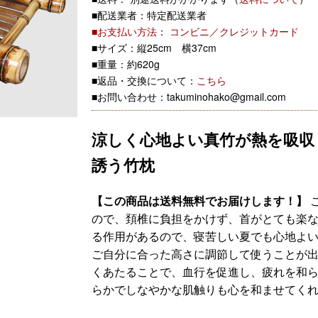
■配送業者：特定配送業者
■お支払い方法
：
コンビニ／クレジットカード
■サイズ：縦25cm 横37cm
■重量：約620g
■返品・交換について：
こちら
■お問い合わせ：takuminohako@gmail.com
涼しく心地よい真竹が熱を吸収
誘う竹枕
【この商品は送料無料でお届けします！】
ので、頚椎に負担をかけず、首がとても楽
る作用があるので、寝苦しい夏でも心地よい
ご自分に合った高さに調節して使うことが出
くあたることで、血行を促進し、疲れを和
らかでしなやかな肌触りも心を和ませてく