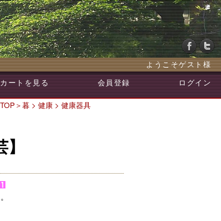
ようこそゲスト様
カートを見る
会員登録
ログイン
TOP
＞
暮
>
健康
>
健康器具
芸】
す。