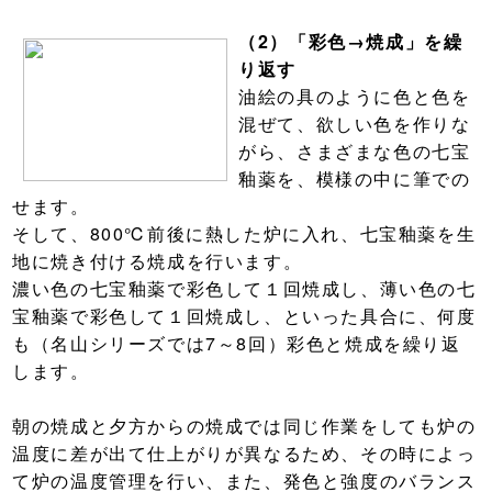
（2）「彩色→焼成」を繰
り返す
油絵の具のように色と色を
混ぜて、欲しい色を作りな
がら、さまざまな色の七宝
釉薬を、模様の中に筆での
せます。
そして、800℃前後に熱した炉に入れ、七宝釉薬を生
地に焼き付ける焼成を行います。
濃い色の七宝釉薬で彩色して１回焼成し、薄い色の七
宝釉薬で彩色して１回焼成し、といった具合に、何度
も（名山シリーズでは7～8回）彩色と焼成を繰り返
します。
朝の焼成と夕方からの焼成では同じ作業をしても炉の
温度に差が出て仕上がりが異なるため、その時によっ
て炉の温度管理を行い、また、発色と強度のバランス