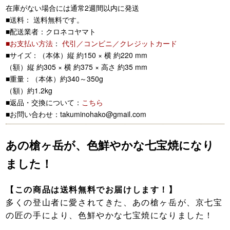
在庫がない場合には通常2週間以内に発送
■送料： 送料無料です。
■配送業者：クロネコヤマト
■お支払い方法
：
代引／コンビニ／クレジットカード
■サイズ：（本体）縦 約150 × 横 約220 mm
（額）縦 約305 × 横 約375 × 高さ 約35 mm
■重量：（本体）約340～350g
（額）約1.2kg
■返品・交換について：
こちら
■お問い合わせ：takuminohako@gmail.com
あの槍ヶ岳が、色鮮やかな七宝焼になり
ました！
【この商品は送料無料でお届けします！】
多くの登山者に愛されてきた、あの槍ヶ岳が、京七宝
の匠の手により、色鮮やかな七宝焼になりました！