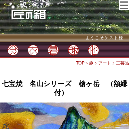
ようこそゲスト様
TOP
＞
趣
>
アート
>
工芸品
七宝焼 名山シリーズ 槍ヶ岳 （額縁
付）