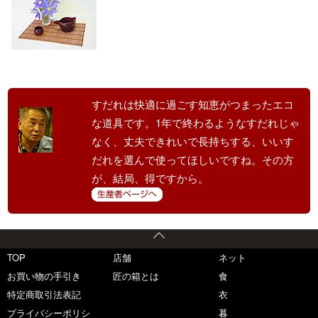
すだれは快適に過ごす知恵がつまったエコ
な道具です。1年で終わるようなすだれじゃ
なく、丈夫できれいで長持ちする、いいす
だれを選んで使ってほしいですね。その方
が、結局、得ですから。
TOP
店舗
ネット
お買い物の手引き
匠の箱とは
食
特定商取引法表記
衣
プライバシーポリシ
暮