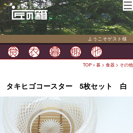
ようこそゲスト様
TOP
＞
暮
>
食器
>
その他
タキヒゴコースター 5枚セット 白