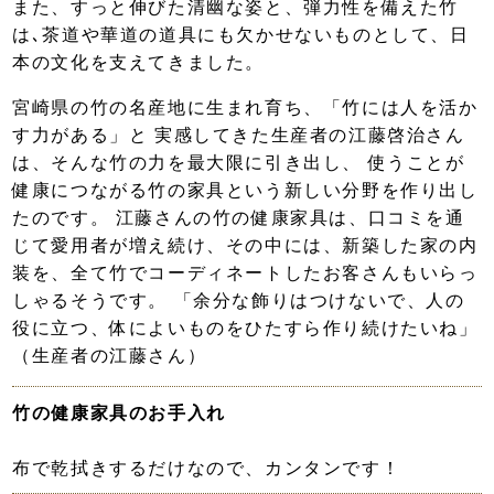
また、すっと伸びた清幽な姿と、弾力性を備えた竹
は､茶道や華道の道具にも欠かせないものとして、日
本の文化を支えてきました。
宮崎県の竹の名産地に生まれ育ち、「竹には人を活か
す力がある」と 実感してきた生産者の江藤啓治さん
は、そんな竹の力を最大限に引き出し、 使うことが
健康につながる竹の家具という新しい分野を作り出し
たのです。 江藤さんの竹の健康家具は、口コミを通
じて愛用者が増え続け、その中には、新築した家の内
装を、全て竹でコーディネートしたお客さんもいらっ
しゃるそうです。 「余分な飾りはつけないで、人の
役に立つ、体によいものをひたすら作り続けたいね」
（生産者の江藤さん）
竹の健康家具のお手入れ
布で乾拭きするだけなので、カンタンです！