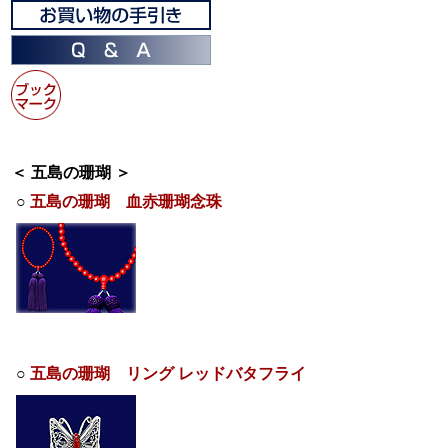
＜ 五島の珊瑚 ＞
○
五島の珊瑚 血赤珊瑚念珠
○
五島の珊瑚 リング レッドバタフライ