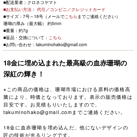
■配送業者：クロネコヤマト
■お支払い方法
：
代引／コンビニ／クレジットカード
■サイズ：7号～18号（メールで
こちら
までご連絡ください）
珊瑚の厚み（最大幅） 約5mm
■重量：約7g
■返品・交換について：
こちら
■お問い合わせ：takuminohako@gmail.com
18金に埋め込まれた最高級の血赤珊瑚の
深紅の輝き！
※この商品の価格は、珊瑚市場における原料の価格高
騰により、時価となっております。表示の販売価格は
目安です。お見積もりいたしますので、
takuminohako@gmail.comまでご連絡ください。
18金に血赤珊瑚を埋め込んだ、他にないデザインの
匠の技術が光るリングです。