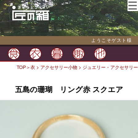
ようこそゲスト様
TOP
＞
衣
>
アクセサリー小物
>
ジュエリー・アクセサリー
五島の珊瑚 リング赤 スクエア