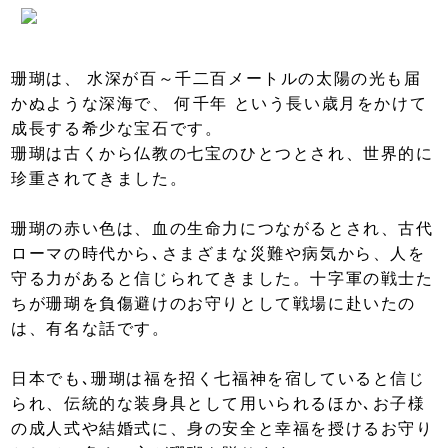
珊瑚は、 水深が百～千二百メートルの太陽の光も届
かぬような深海で、 何千年 という長い歳月をかけて
成長する希少な宝石です。
珊瑚は古くから仏教の七宝のひとつとされ、世界的に
珍重されてきました。
珊瑚の赤い色は、血の生命力につながるとされ、古代
ローマの時代から､さまざまな災難や病気から、人を
守る力があると信じられてきました。十字軍の戦士た
ちが珊瑚を負傷避けのお守りとして戦場に赴いたの
は、有名な話です。
日本でも､珊瑚は福を招く七福神を宿していると信じ
られ、伝統的な装身具として用いられるほか､お子様
の成人式や結婚式に、身の安全と幸福を授けるお守り