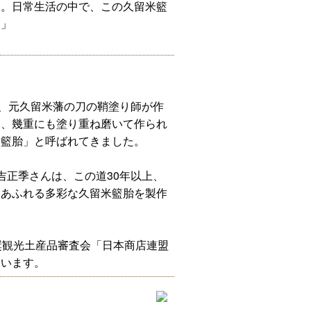
す。日常生活の中で、この久留米籃
。」
期、元久留米藩の刀の鞘塗り師が作
に、幾重にも塗り重ね磨いて作られ
「籃胎」と呼ばれてきました。
吉正季さんは、この道30年以上、
ィあふれる多彩な久留米籃胎を製作
奨観光土産品審査会「日本商店連盟
ています。