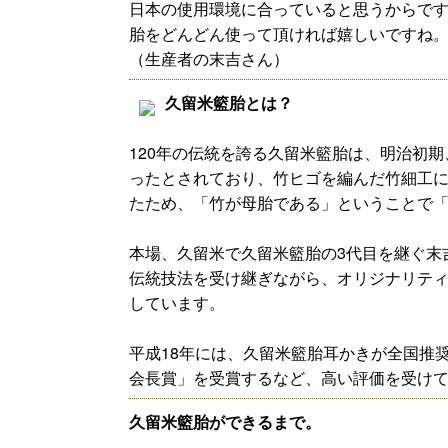
日本の使用環境に合っていると思うからで
胎をどんどん使って頂ければ嬉しいですね
（生産者の末吉さん）
久留米籃胎とは？
120年の伝統を誇る久留米籃胎は、明治初
ったとされており、竹ヒゴを編んだ竹細工
たため、「竹が母胎である」ということで
本場、久留米で久留米籃胎の3代目を継ぐ末
伝統技法を受け継ぎながら、オリジナリテ
しています。
平成18年には、久留米籃胎耳かきが全国推
会長賞」を受賞するなど、高い評価を受け
久留米籃胎ができるまで。