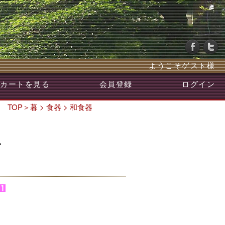
ようこそゲスト様
カートを見る
会員登録
ログイン
TOP
＞
暮
>
食器
>
和食器
箱