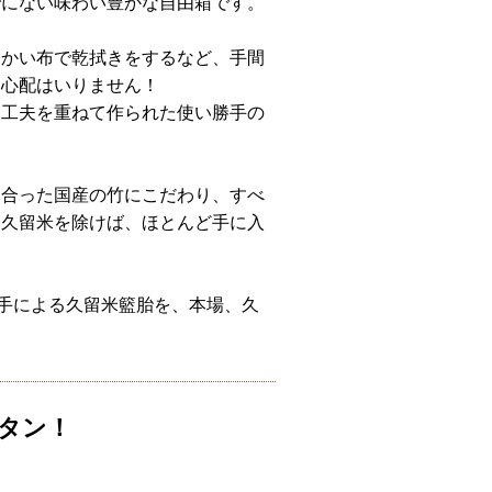
でにない味わい豊かな自由箱です。
らかい布で乾拭きをするなど、手間
な心配はいりません！
に工夫を重ねて作られた使い勝手の
に合った国産の竹にこだわり、すべ
、久留米を除けば、ほとんど手に入
の手による久留米籃胎を、本場、久
タン！