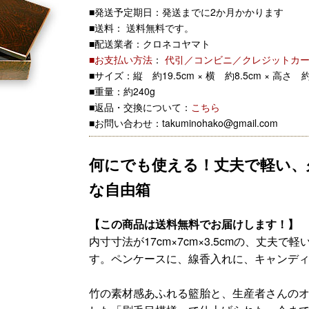
■発送予定期日：
発送までに2か月かかります
■送料： 送料無料です。
■配送業者：クロネコヤマト
■お支払い方法
：
代引／コンビニ／クレジットカ
■サイズ：縦 約19.5cm × 横 約8.5cm × 高さ 約
■重量：約240g
■返品・交換について：
こちら
■お問い合わせ：takuminohako@gmail.com
何にでも使える！丈夫で軽い、
な自由箱
【この商品は送料無料でお届けします！】
内寸寸法が17cm×7cm×3.5cmの、丈夫
す。ペンケースに、線香入れに、キャンデ
竹の素材感あふれる籃胎と、生産者さんの