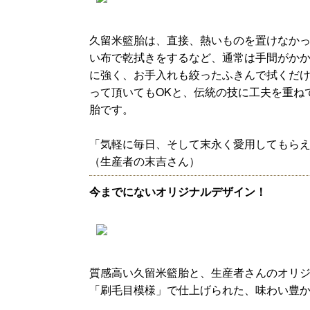
久留米籃胎は、直接、熱いものを置けなか
い布で乾拭きをするなど、通常は手間がか
に強く、お手入れも絞ったふきんで拭くだ
って頂いてもOKと、伝統の技に工夫を重ね
胎です。
「気軽に毎日、そして末永く愛用してもら
（生産者の末吉さん）
今までにないオリジナルデザイン！
質感高い久留米籃胎と、生産者さんのオリ
「刷毛目模様」で仕上げられた、味わい豊