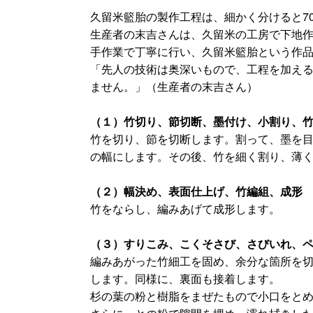
久留米籃胎の製作工程は、細かく分けると7
生産者の末吉さんは、久留米の工房で下地
手作業で丁寧に行い、久留米籃胎という作
「先人の技術は奥深いもので、工程を加え
ません。」（生産者の末吉さん）
（１）竹切り、節切断、墨付け、小割り、
竹を切り、節を切断します。割って、墨を
の幅にします。その後、竹を細く割り、薄
（２）幅決め、表面仕上げ、竹編組、成形
竹をならし、編みあげて成形します。
（３）すりこみ、こくそさび、さびいれ、
編みあがった竹細工を固め、余分な箇所を
します。同様に、裏面も接着します。
杉の葉の粉と樹脂をまぜたもので小口をとめ