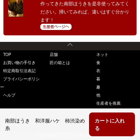
作ってきた南部ほうきを是非使ってみてく
ださい。掃いてみれば、違いはすぐ分かり
ます！
TOP
店舗
ネット
お買い物の手引き
匠の箱とは
食
特定商取引法表記
衣
プライバシーポリシ
暮
ー
趣
ヘルプ
他
生産者を推薦
生産者一覧
南部ほうき 和洋服ハケ 柿渋染め
カートに入れ
糸
る
(C) copyright 匠の箱 All Rights Reserved.