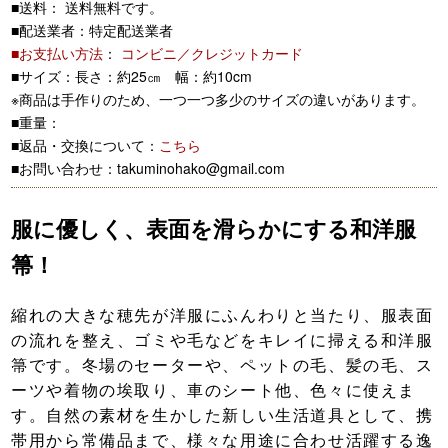
■送料： 送料無料です。
■配送業者：特定配送業者
■お支払い方法
：
コンビニ／クレジットカード
■サイズ：長さ：約25㎝ 幅：約10cm
※商品は手作りのため、一つ一つ多少のサイズの違いがあります。
■重量：
■返品・交換について：
こちら
■お問い合わせ：takuminohako@gmail.com
服に優しく、表面を滑らかにする和洋服
箒！
縮れの大きな穂先が洋服にふんわりと当たり、服表面
の流れを整え、ゴミや毛などをキレイに掃える和洋服
箒です。冬場のセーターや、ペットの毛、髪の毛、ス
ーツや着物の埃取り、車のシート他、色々に使えま
す。自然の素材を生かした新しい生活道具として、携
帯用から常備品まで、様々な用途に合わせ活躍する逸