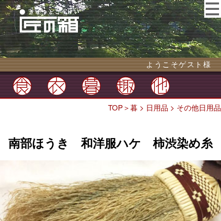
ようこそゲスト様
TOP
＞
暮
>
日用品
>
その他日用品
南部ほうき 和洋服ハケ 柿渋染め糸