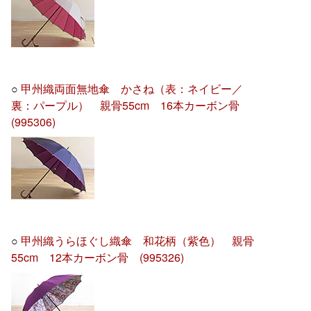
○
甲州織両面無地傘 かさね（表：ネイビー／
裏：パープル） 親骨55cm 16本カーボン骨
(995306)
○
甲州織うらほぐし織傘 和花柄（紫色） 親骨
55cm 12本カーボン骨 (995326)