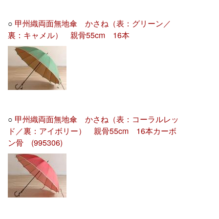
○
甲州織両面無地傘 かさね（表：グリーン／
裏：キャメル） 親骨55cm 16本
○
甲州織両面無地傘 かさね（表：コーラルレッ
ド／裏：アイボリー） 親骨55cm 16本カーボ
ン骨 (995306)