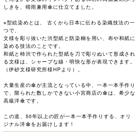
しきを、晴雨兼用傘に仕立てました。
※型絵染めとは、 古くから日本に伝わる染織技法の一
つで、
文様を彫り抜いた渋型紙と防染糊を用い、布や和紙に
染める技法のことです。
和紙と柿渋で作られた型紙を刀で彫りぬいて形成され
る文様は、シャープな線・明快な形が表現できます。
（伊砂文様研究所様HPより）。
大量生産の傘が主流となっている中、一本一本手作り
で、限られた数しかできない小宮商店の傘は、希少な
高級洋傘です。
この道、50年以上の匠が一本一本手作りする、オリ
ジナル洋傘
をお届けします！