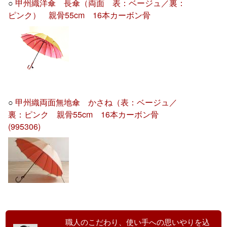
○
甲州織洋傘 長傘（両面 表：ベージュ／裏：
ピンク） 親骨55cm 16本カーボン骨
○
甲州織両面無地傘 かさね（表：ベージュ／
裏：ピンク 親骨55cm 16本カーボン骨
(995306)
職人のこだわり、使い手への思いやりを込