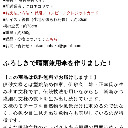
■配送業者：クロネコヤマト
■お支払い方法
：
代引／コンビニ／クレジットカード
■サイズ：親骨（生地が張られた骨）：約50cm
柄の全長：約76cm
■重量：約350g
■返品・交換について：
こちら
■お問い合わせ：takuminohako@gmail.com
ふろしきで晴雨兼用傘を作りました！
【この商品は送料無料でお届けします！】
伊砂文様とは型絵染め作家、伊砂久二雄・正幸氏が生
み出す文様です。伝統技法を用いながらも、斬新かつ
繊細な文様の数々を生み出し続けています。
文様のモチーフを自然物や風景だけに求めるのではな
く、心象や目に見えぬ対象物をも表現しているのが特
徴です。
そんな伊砂文様のインパクトある和柄の両面染めふろ