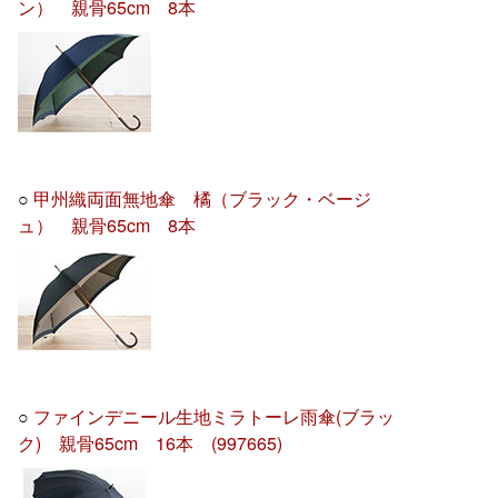
ン） 親骨65cm 8本
○
甲州織両面無地傘 橘（ブラック・ベージ
ュ） 親骨65cm 8本
○
ファインデニール生地ミラトーレ雨傘(ブラッ
ク) 親骨65cm 16本 (997665)