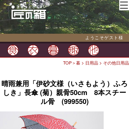
ようこそゲスト様
TOP
＞
暮
>
日用品
>
その他日用品
晴雨兼用「伊砂文様（いさもよう）ふろ
しき」長傘 (菊）親骨50cm 8本スチー
ル骨 (999550)