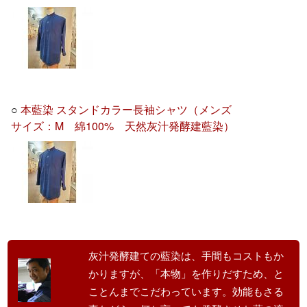
○
本藍染 スタンドカラー長袖シャツ（メンズ
サイズ：M 綿100% 天然灰汁発酵建藍染）
灰汁発酵建ての藍染は、手間もコストもか
かりますが、「本物」を作りだすため、と
ことんまでこだわっています。効能もさる