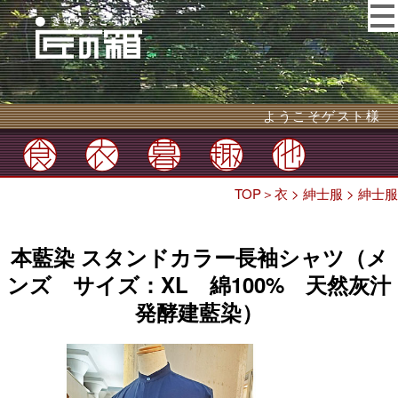
ようこそゲスト様
TOP
＞
衣
>
紳士服
>
紳士服
本藍染 スタンドカラー長袖シャツ（メ
ンズ サイズ：XL 綿100% 天然灰汁
発酵建藍染）