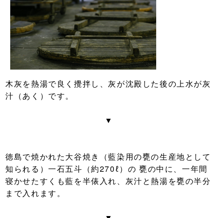
木灰を熱湯で良く攪拌し、灰が沈殿した後の上水が灰
汁（あく）です。
▼
徳島で焼かれた大谷焼き（藍染用の甕の生産地として
知られる）一石五斗（約270ℓ）の 甕の中に、一年間
寝かせたすくも藍を半俵入れ、灰汁と熱湯を甕の半分
まで入れます。
▼