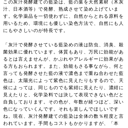
この灰汁発酵建ての藍染は、藍の葉を天然素材（木灰
汁、日本酒等）で発酵、熟成させて染め上げていま
す。化学薬品を一切使わずに、自然からとれる原料を
用いるため、環境にも優しい染色方法で、自然にも人
にもやさしいのが特長です。
「灰汁で発酵させている藍染めの液は防虫、消臭、殺
菌効果に優れています。体質もあり、万民に効能があ
るとは言えませんが、かぶれやアレルギーに効果があ
る方もおられます。また、効能もさる事ながら、何と
言っても発酵させた藍の液で濃色まで重ね合わせた藍
色は、太陽光によって紫色に見えたりもするので、天
候によっては、同じものでも紫紺に見えたり、濃紺に
見えたりと、化学染料では決して表現できない色だと
自負しております。その色が、年数が経つほど、深い
色になっていくんです。それも楽しんでほしいです
ね。現在、灰汁発酵建ての藍染は全体の数％程度と言
われています。手間もコストもかかりますが、「本