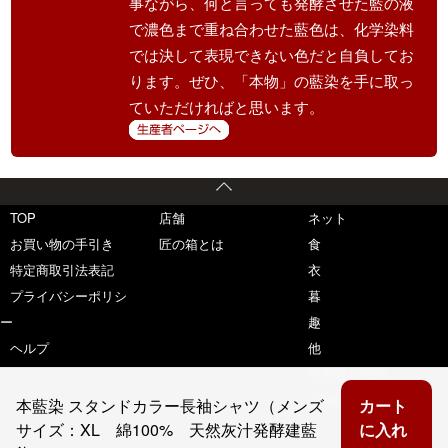
事ながら、何と言っても発酵させた藍の液
で濃色まで重ね合わせた藍色は、化学染料
では決して表現できない色だと自負してお
ります。ぜひ、「本物」の藍染を手に取っ
ていただければと思います。
TOP
店舗
ネット
お買い物の手引き
匠の箱とは
食
特定商取引法表記
衣
プライバシーポリシ
暮
ー
趣
ヘルプ
他
生産者を推薦
生産者一覧
本藍染 スタンドカラー長袖シャツ（メンズ
カート
サイズ：XL 綿100% 天然灰汁発酵建藍
に入れ