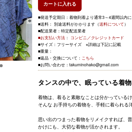
カートに入れる
■発送予定期日：着物到着より通常3～4週間以内
■送料： 別途送料がかかります（
送料について
）
■配送業者：特定配送業者
■お支払い方法
：
コンビニ／クレジットカード
■サイズ：フリーサイズ ※詳細は下記に記載
■重量：
■返品・交換について：
こちら
■お問い合わせ：takuminohako@gmail.com
タンスの中で、眠っている着物
着物は、着ると素敵なことは分かっている
そんな お手持ちの着物を、手軽に着られる
思い出のつまった着物をリメイクすれば、
かけにも、大切な着物が活かされます。