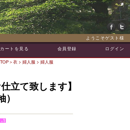
ようこそゲスト様
カートを見る
会員登録
ログイン
TOP
＞
衣
>
婦人服
>
婦人服
お仕立て致します】
袖）