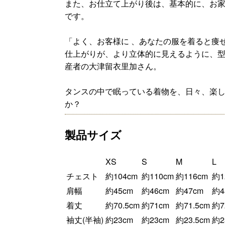
また、お仕立て上がり後は、基本的に、お
です。
「よく、お客様に 、あなたの服を着ると痩
仕上がりが、より立体的に見えるように、
産者の大津留衣里加さん。
タンスの中で眠っている着物を、日々、楽
か？
製品サイズ
XS
S
M
L
チェスト
約104cm
約110cm
約116cm
約1
肩幅
約45cm
約46cm
約47cm
約4
着丈
約70.5cm
約71cm
約71.5cm
約7
袖丈(半袖)
約23cm
約23cm
約23.5cm
約2