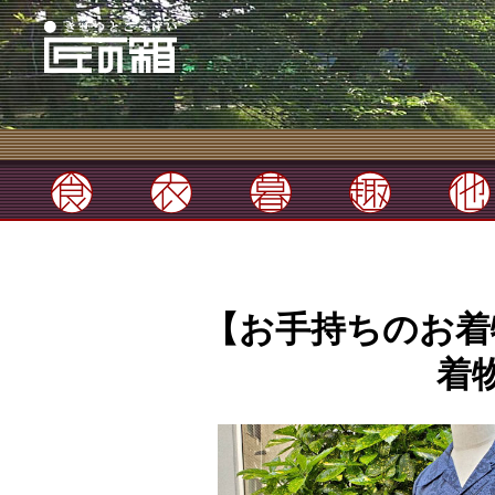
【お手持ちのお着
着