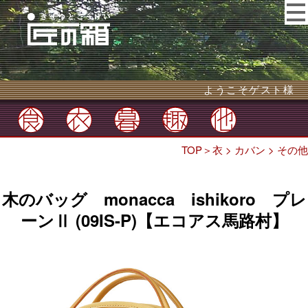
ようこそゲスト様
TOP
＞
衣
>
カバン
>
その他
木のバッグ monacca ishikoro プレ
ーンⅡ (09IS-P)【エコアス馬路村】