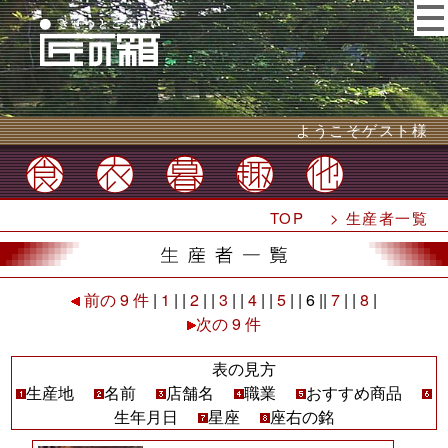
ようこそゲスト様
TOP
> 生産者一覧
前の 9 件
|
1
| |
2
| |
3
| |
4
| |
5
| | 6 ||
7
| |
8
|
次の 9 件
表の見方
生産地
名前
店舗名
職業
おすすめ商品
生年月日
星座
座右の銘