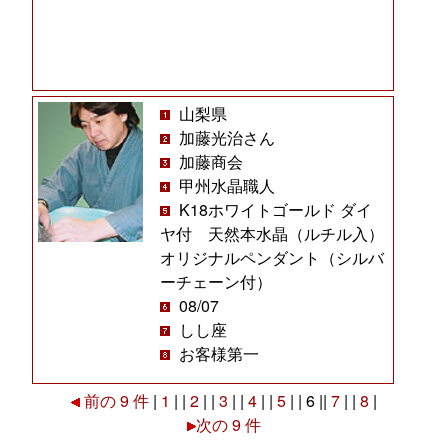
山梨県
加藤光治さん
加藤商会
甲州水晶職人
K18ホワイトゴールド ダイ
ヤ付 天然本水晶（ルチル入）
オリジナルペンダント（シルバ
ーチェーン付）
08/07
しし座
お客様第一
前の 9 件
|
1
| |
2
| |
3
| |
4
| |
5
| | 6 ||
7
| |
8
|
次の 9 件