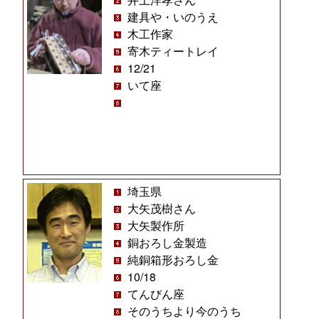
建具や・いのうえ
木工作家
寄木ティートレイ
12/21
いて座
埼玉県
大矢茂樹さん
大矢製作所
銅おろし金製造
純銅箱形おろし金
10/18
てんびん座
そのうちより今のうち