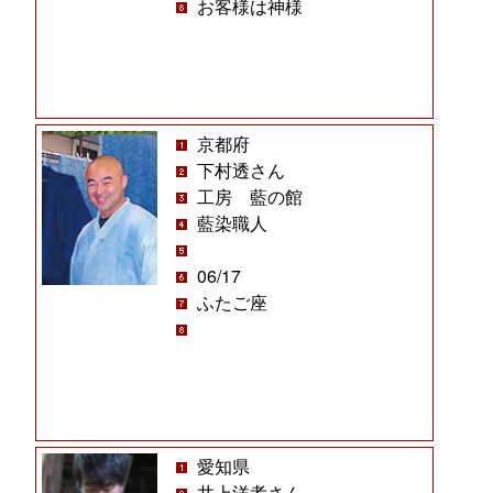
お客様は神様
京都府
下村透さん
工房 藍の館
藍染職人
06/17
ふたご座
愛知県
井上洋孝さん