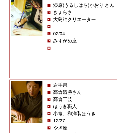
漆原(うるしはら)かおり さん
きょらさ
大島紬クリエーター
02/04
みずがめ座
岩手県
高倉清勝さん
高倉工芸
ほうき職人
小箒、和洋装ほうき
12/27
やぎ座