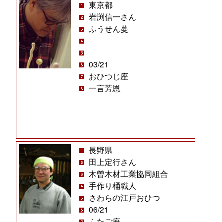
東京都
岩渕信一さん
ふうせん蔓
03/21
おひつじ座
一言芳恩
長野県
田上定行さん
木曽木材工業協同組合
手作り桶職人
さわらの江戸おひつ
06/21
ふたご座