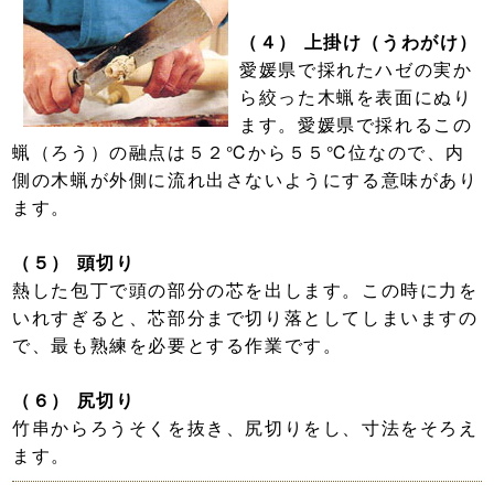
（４） 上掛け（うわがけ）
愛媛県で採れたハゼの実か
ら絞った木蝋を表面にぬり
ます。愛媛県で採れるこの
蝋（ろう）の融点は５２℃から５５℃位なので、内
側の木蝋が外側に流れ出さないようにする意味があり
ます。
（５） 頭切り
熱した包丁で頭の部分の芯を出します。この時に力を
いれすぎると、芯部分まで切り落としてしまいますの
で、最も熟練を必要とする作業です。
（６） 尻切り
竹串からろうそくを抜き、尻切りをし、寸法をそろえ
ます。