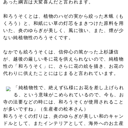
あった綱吉は大変喜んだと言われます。
和ろうそくとは、植物のハゼの実から絞った木蝋（も
くろう）と、和紙にい草の灯芯をまきつけた原料を用
いた、炎のゆらぎが美しく、風に強い、また、煙が少
ない純植物性のろうそくです。
なかでも絵ろうそくは、信仰心の篤かった上杉謙信
が、越後の厳しい冬に花を供えられないので、純植物
性の「和ろうそく」に、さらに花の絵を描き、お花の
代わりに供えたことにはじまると言われています。
「純植物性で、絶えず仏様にお花を差し上げられ
る、という意味がこめられているので、今も、お
寺の法要などの時には、和ろうそくが使用されること
が多いですね」（生産者の松本さん）
和ろうそくの灯りは、炎のゆらぎが美しい和のキャン
ドルとして、またインテリアとして、海外へのお土産