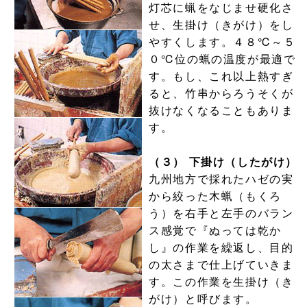
灯芯に蝋をなじませ硬化さ
せ、生掛け（きがけ）をし
やすくします。４８℃～５
０℃位の蝋の温度が最適で
す。もし、これ以上熱すぎ
ると、竹串からろうそくが
抜けなくなることもありま
す。
（３） 下掛け（したがけ）
九州地方で採れたハゼの実
から絞った木蝋（もくろ
う）を右手と左手のバラン
ス感覚で『ぬっては乾か
し』の作業を繰返し、目的
の太さまで仕上げていきま
す。この作業を生掛け（き
がけ）と呼びます。