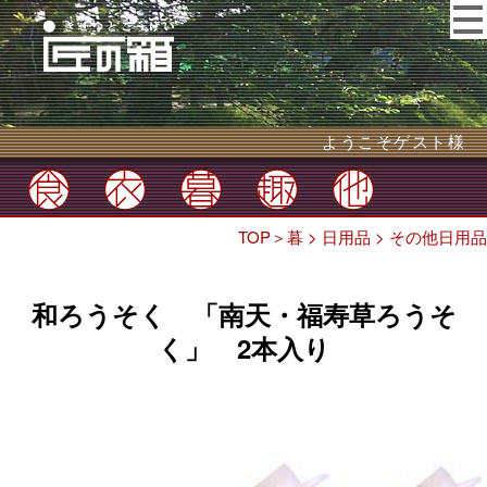
ようこそゲスト様
TOP
＞
暮
>
日用品
>
その他日用品
和ろうそく 「南天・福寿草ろうそ
く」 2本入り