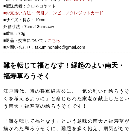
■配送業者：クロネコヤマト
■お支払い方法
：
代引／コンビニ／クレジットカード
■サイズ：長さ：10cm
外箱寸法：7cm×13cm×4㎝
■重量：70g
■返品・交換について：
こちら
■お問い合わせ：takuminohako@gmail.com
難を転じて福となす！縁起のよい南天・
福寿草ろうそく
江戸時代、時の将軍綱吉公に、「気の利いた絵ろうそ
くを考えるように」と命じられた家老が献上したとい
う南天・福寿草の絵ろうそくです！
「難を転じて福となす」という意味の南天と福寿草が
描かれた和ろうそくに、難題を多く抱え、病気がちで