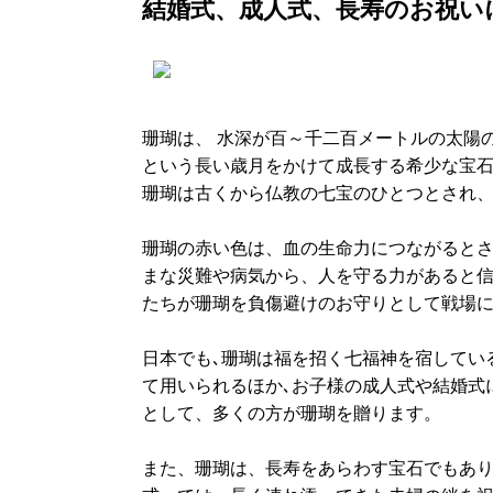
結婚式、成人式、長寿のお祝い
珊瑚は、 水深が百～千二百メートルの太陽
という長い歳月をかけて成長する希少な宝
珊瑚は古くから仏教の七宝のひとつとされ
珊瑚の赤い色は、血の生命力につながるとさ
まな災難や病気から、人を守る力があると
たちが珊瑚を負傷避けのお守りとして戦場
日本でも､珊瑚は福を招く七福神を宿してい
て用いられるほか､お子様の成人式や結婚式
として、多くの方が珊瑚を贈ります。
また、珊瑚は、長寿をあらわす宝石でもあ