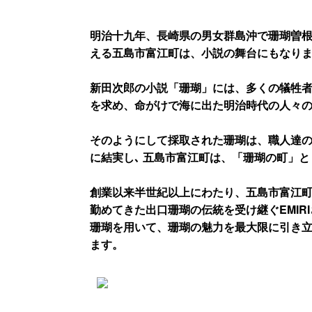
明治十九年、長崎県の男女群島沖で珊瑚曽
える五島市富江町は、小説の舞台にもなり
新田次郎の小説「珊瑚」には、多くの犠牲者
を求め、命がけで海に出た明治時代の人々
そのようにして採取された珊瑚は、職人達
に結実し､ 五島市富江町は、「珊瑚の町」
創業以来半世紀以上にわたり、五島市富江
勤めてきた出口珊瑚の伝統を受け継ぐEMIR
珊瑚を用いて、珊瑚の魅力を最大限に引き
ます。