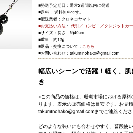
■発送予定期日：通常2週間以内に発送
■送料： 送料無料です。
■配送業者：クロネコヤマト
■お支払い方法
：
代引／コンビニ／クレジットカ
■サイズ：長さ 約40cm
■重量：約12g
■返品・交換について：
こちら
■お問い合わせ：takuminohako@gmail.com
幅広いシーンで活躍！軽く、肌
き
※この商品の価格は、珊瑚市場における原料
ります。表示の販売価格は目安です。お見
takuminohako@gmail.comまでご連絡くだ
どのような装いにも合わせやすく、普段使