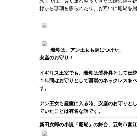
式」では、長く連れ添ってきた夫婦の絆を祝
様から珊瑚を贈られたり、お互いに珊瑚を
珊瑚は、アン王女も身につけた、
安産のお守り！
イギリス王室でも、珊瑚は装身具として伝統
１年間はお守りとして珊瑚のネックレスを
す。
アン王女も産室に入る時、安産のお守りと
ていたことは有名な話です。
新田次郎の小説「珊瑚」の舞台、五島市富