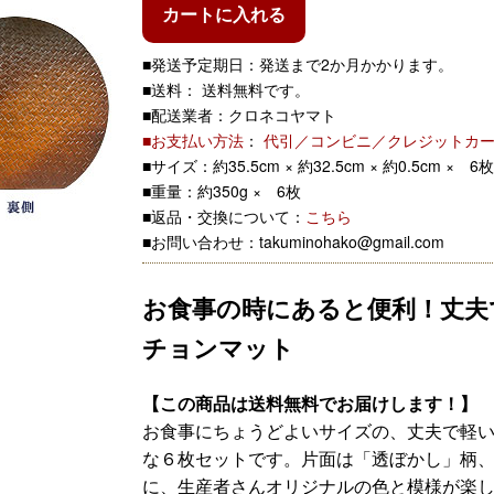
カートに入れる
■発送予定期日：
発送まで2か月かかります。
■送料： 送料無料です。
■配送業者：クロネコヤマト
■お支払い方法
：
代引／コンビニ／クレジットカ
■サイズ：約35.5cm × 約32.5cm × 約0.5cm × 6枚
■重量：約350g × 6枚
■返品・交換について：
こちら
■お問い合わせ：takuminohako@gmail.com
お食事の時にあると便利！丈夫
チョンマット
【この商品は送料無料でお届けします！】
お食事にちょうどよいサイズの、丈夫で軽
な６枚セットです。片面は「透ぼかし」柄
に、生産者さんオリジナルの色と模様が楽