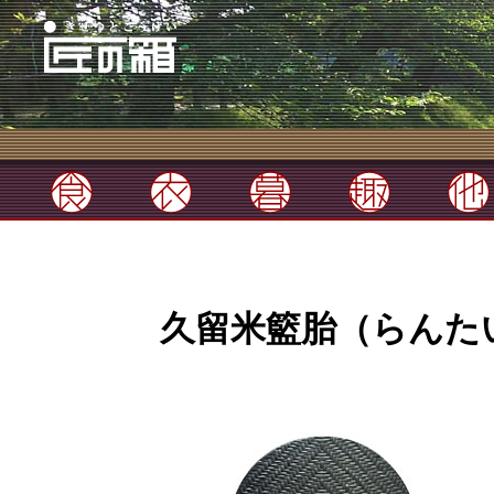
久留米籃胎（らんた