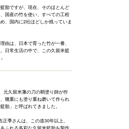
米籃胎ですが、現在、そのほとんど
り、国産の竹を使い、すべての工程
め、国内に2社ほどしか残っていま
る理由は、日本で育った竹が一番、
す。日常生活の中で、この久留米籃
。」
期、元久留米藩の刀の鞘塗り師が作
に、幾重にも塗り重ね磨いて作られ
「籃胎」と呼ばれてきました。
吉正季さんは、この道30年以上、
ィあふれる多彩な久留米籃胎を製作