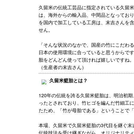
久留米の伝統工芸品に指定されている久留
は、海外からの輸入品、中間品となってお
を国内で加工している工房は、末吉さんを含
せん。
「そんな状況のなかで、国産の竹にこだわ
日本の使用環境に合っていると思うからで
胎をどんどん使って頂ければ嬉しいですね
（生産者の末吉さん）
久留米籃胎とは？
120年の伝統を誇る久留米籃胎は、明治初
ったとされており、竹ヒゴを編んだ竹細工
たため、「竹が母胎である」ということで
本場、久留米で久留米籃胎の3代目を継ぐ末
伝統技法を受け継ぎながら、オリジナリテ