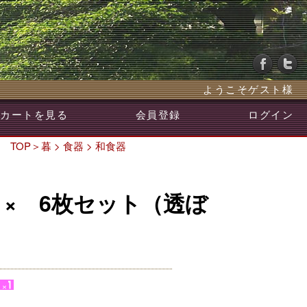
ようこそゲスト様
カートを見る
会員登録
ログイン
TOP
＞
暮
>
食器
>
和食器
× 6枚セット（透ぼ