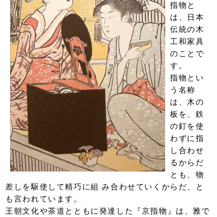
指物と
は、日本
伝統の木
工和家具
のことで
す。
指物とい
う名称
は、木の
板を、鉄
の釘を使
わずに指
し合わせ
るからだ
とも、物
差しを駆使して精巧に組 み合わせていくからだ、と
も言われています。
王朝文化や茶道とともに発達した『京指物』は、雅で