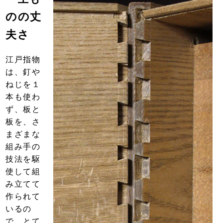
のの丈
夫さ
江戸指物
は、釘や
ねじを１
本も使わ
ず、板と
板を、さ
まざまな
組み手の
技法を駆
使して組
み立てて
作られて
いるの
で、とて