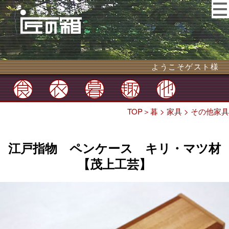
ようこそゲスト様
TOP
＞
暮
>
家具
>
その他家具
江戸指物 ペンケース キリ・マツ材
【茂上工芸】