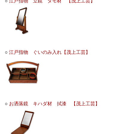
○
江戸指物 立鏡 タモ材 【茂上工芸】
○
江戸指物 ぐいのみ入れ【茂上工芸】
○
お洒落鏡 キハダ材 拭漆 【茂上工芸】