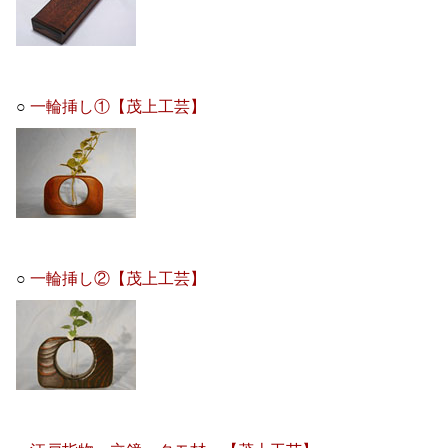
○
一輪挿し①【茂上工芸】
○
一輪挿し②【茂上工芸】