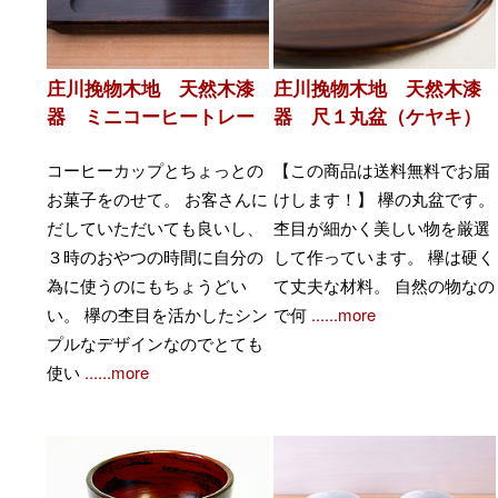
庄川挽物木地 天然木漆
庄川挽物木地 天然木漆
器 ミニコーヒートレー
器 尺１丸盆（ケヤキ）
コーヒーカップとちょっとの
【この商品は送料無料でお届
お菓子をのせて。 お客さんに
けします！】 欅の丸盆です。
だしていただいても良いし、
杢目が細かく美しい物を厳選
３時のおやつの時間に自分の
して作っています。 欅は硬く
為に使うのにもちょうどい
て丈夫な材料。 自然の物なの
い。 欅の杢目を活かしたシン
で何
......more
プルなデザインなのでとても
使い
......more