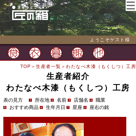
ようこそゲスト様
TOP
＞
生産者一覧
＞わたなべ木漆（もくしつ）工房
生産者紹介
わたなべ木漆（もくしつ）工房
表の見方
所在地
名前
店舗名
職業
おすすめ商品
生年月日
星座
座右の銘