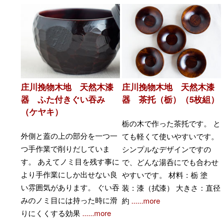
庄川挽物木地 天然木漆
庄川挽物木地 天然木漆
器 ふた付きぐい吞み
器 茶托（栃）（5枚組）
（ケヤキ）
栃の木で作った茶托です。 と
外側と蓋の上の部分を一つ一
ても軽くて使いやすいです。
つ手作業で削りだしていま
シンプルなデザインですの
す。 あえてノミ目を残す事に
で、どんな湯呑にでも合わせ
より手作業にしか出せない良
やすいです。 材料：栃 塗
い雰囲気があります。 ぐい吞
装：漆（拭漆） 大きさ：直径
みのノミ目には持った時に滑
約
......more
りにくくする効果
......more