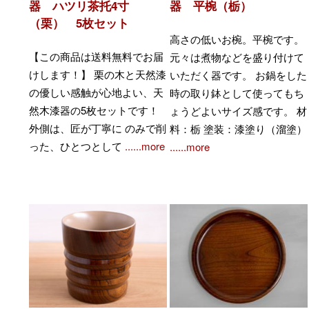
器 ハツリ茶托4寸
器 平椀（栃）
（栗） 5枚セット
高さの低いお椀。平椀です。
【この商品は送料無料でお届
元々は煮物などを盛り付けて
けします！】 栗の木と天然漆
いただく器です。 お鍋をした
の優しい感触が心地よい、天
時の取り鉢として使ってもち
然木漆器の5枚セットです！
ょうどよいサイズ感です。 材
外側は、匠が丁寧に のみで削
料：栃 塗装：漆塗り（溜塗）
った、ひとつとして
......more
......more