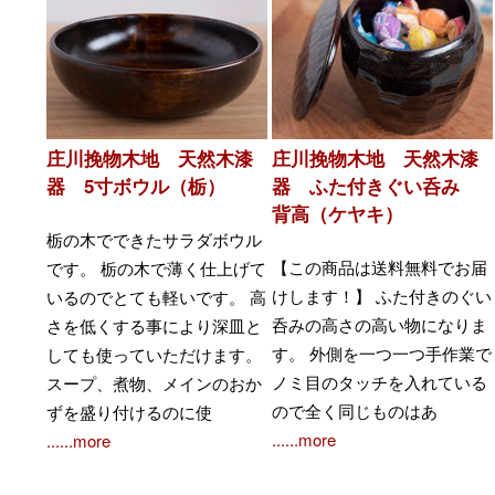
庄川挽物木地 天然木漆
庄川挽物木地 天然木漆
器 5寸ボウル（栃）
器 ふた付きぐい呑み
背高（ケヤキ）
栃の木でできたサラダボウル
【この商品は送料無料でお届
です。 栃の木で薄く仕上げて
けします！】 ふた付きのぐい
いるのでとても軽いです。 高
呑みの高さの高い物になりま
さを低くする事により深皿と
す。 外側を一つ一つ手作業で
しても使っていただけます。
ノミ目のタッチを入れている
スープ、煮物、メインのおか
ので全く同じものはあ
ずを盛り付けるのに使
......more
......more