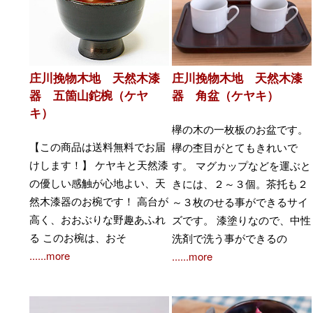
庄川挽物木地 天然木漆
庄川挽物木地 天然木漆
器 五箇山鉈椀（ケヤ
器 角盆（ケヤキ）
キ）
欅の木の一枚板のお盆です。
【この商品は送料無料でお届
欅の杢目がとてもきれいで
けします！】 ケヤキと天然漆
す。 マグカップなどを運ぶと
の優しい感触が心地よい、天
きには、２～３個。茶托も２
然木漆器のお椀です！ 高台が
～３枚のせる事ができるサイ
高く、おおぶりな野趣あふれ
ズです。 漆塗りなので、中性
る このお椀は、おそ
洗剤で洗う事ができるの
......more
......more