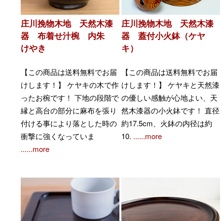
庄川挽物木地 天然木漆
庄川挽物木地 天然木漆
器 布着せ汁椀 内朱
器 蓋付小火鉢（ケヤ
けやき
キ）
【この商品は送料無料でお届
【この商品は送料無料でお届
けします！】 ケヤキの木で作
けします！】 ケヤキと天然漆
ったお椀です！ 下地の段階で
の優しい感触が心地よい、天
縁と高台の部分に麻布を張り
然木漆器の小火鉢です！ 直径
付ける事により落とした時の
約17.5cm、火鉢の内径は約
衝撃に強くなっていま
10.
......more
......more