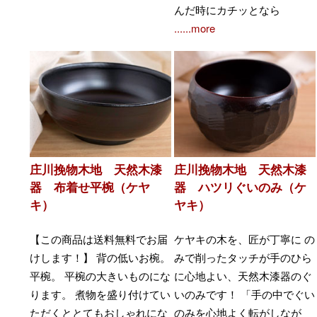
んだ時にカチッとなら
......more
庄川挽物木地 天然木漆
庄川挽物木地 天然木漆
器 布着せ平椀（ケヤ
器 ハツリぐいのみ（ケ
キ）
ヤキ）
【この商品は送料無料でお届
ケヤキの木を、匠が丁寧に の
けします！】 背の低いお椀。
みで削ったタッチが手のひら
平椀。 平椀の大きいものにな
に心地よい、天然木漆器のぐ
ります。 煮物を盛り付けてい
いのみです！ 「手の中でぐい
ただくととてもおしゃれにな
のみを心地よく転がしなが