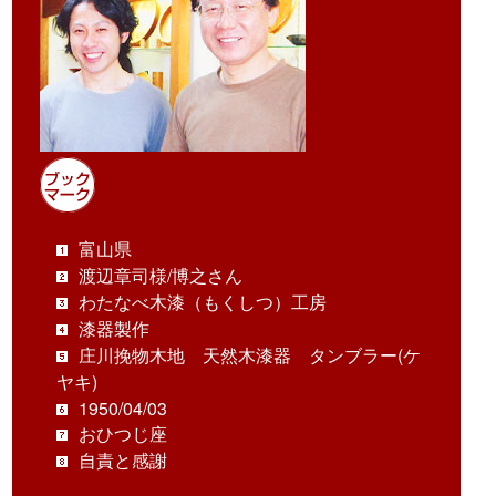
富山県
渡辺章司様/博之さん
わたなべ木漆（もくしつ）工房
漆器製作
庄川挽物木地 天然木漆器 タンブラー(ケ
ヤキ)
1950/04/03
おひつじ座
自責と感謝