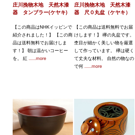
庄川挽物木地 天然木漆
庄川挽物木地 天然木漆
器 タンブラー(ケヤキ)
器 尺０丸盆（ケヤキ）
【この商品はNHKイッピンで
【この商品は送料無料でお届
紹介されました！】 【この商
けします！】 欅の丸盆です。
品は送料無料でお届けしま
杢目が細かく美しい物を厳選
す！】 朝は温かいコーヒー
して作っています。 欅は硬く
を。 紅
......more
て丈夫な材料。 自然の物なの
で何
......more