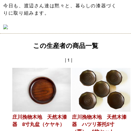
今日も、渡辺さん達は黙々と、暮らしの漆器づく
りに取り組みます。
この生産者の商品一覧
| 1 |
庄川挽物木地 天然木漆
庄川挽物木地 天然木漆
器 8寸丸盆（ケヤキ）
器 ハツリ茶托5寸