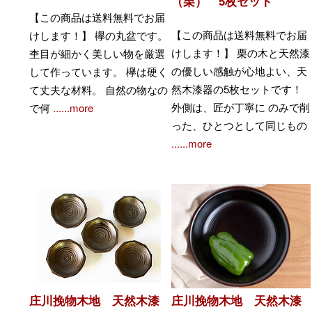
（栗） 5枚セット
【この商品は送料無料でお届
【この商品は送料無料でお届
けします！】 欅の丸盆です。
けします！】 栗の木と天然漆
杢目が細かく美しい物を厳選
の優しい感触が心地よい、天
して作っています。 欅は硬く
然木漆器の5枚セットです！
て丈夫な材料。 自然の物なの
外側は、匠が丁寧に のみで削
で何
......more
った、ひとつとして同じもの
......more
庄川挽物木地 天然木漆
庄川挽物木地 天然木漆