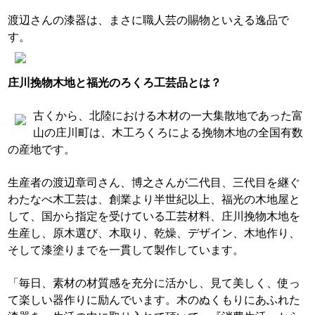
渡辺さんの漆器は、まさに職人芸の賜物といえる逸品で
す。
庄川挽物木地と福光のろくろ工芸品とは？
古くから、北陸における木材の一大集散地であった富
山の庄川町は、木工ろくろによる挽物木地の全国有数
の産地です。
生産者の渡辺章司さん、博之さんが二代目、三代目を継ぐ
わたなべ木工芸は、創業より半世紀以上、福光の木地屋と
して、国から指定を受けている工芸材料、庄川挽物木地を
生産し、原木選び、木取り、乾燥、デザイン、木地作り、
そして漆塗りまでを一貫して製作しています。
「毎日、素材の材質感を充分に活かし、見て美しく、使っ
て楽しい器作りに励んでいます。木のぬくもりにあふれた