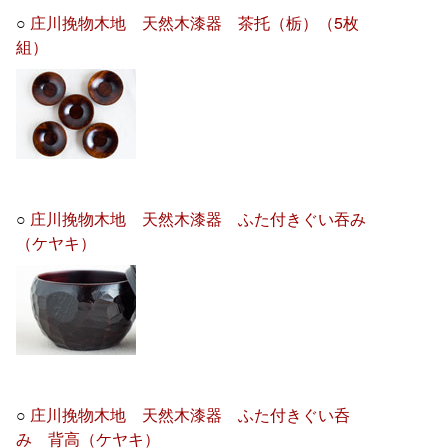
○
庄川挽物木地 天然木漆器 茶托（栃）（5枚
組）
○
庄川挽物木地 天然木漆器 ふた付きぐい吞み
（ケヤキ）
○
庄川挽物木地 天然木漆器 ふた付きぐい呑
み 背高（ケヤキ）