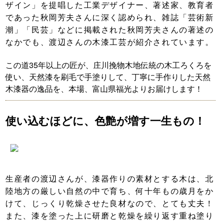
ザイン」を提唱した工業デザイナー、著述家、教育者
であった
秋岡芳夫さんに
深く認められ、雑誌「芸術新
潮」「民芸」などに掲載された秋岡芳夫さんの著述の
なかでも、渡辺さんの木漆工芸が紹介されています。
この道35年以上の匠が、庄川挽物木地伝統の木工ろくろを
使い、天然漆を刷毛で手塗りして、丁寧に手作りした天然
木漆器の逸品を、本場、富山県福光よりお届けします！
使い込むほどに、色艶が増す一生もの！
生産者の渡辺さんが、漆器作りの素材とする木は、北
陸地方の厳しい自然の中で育ち、何十年もの歳月をか
けて、じっくり乾燥させた良材なので、とても丈夫！
また、漆を塗った上に研磨と乾燥を繰り返す重ね塗り