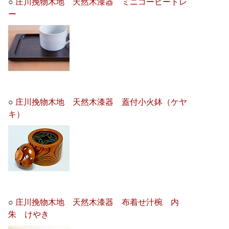
○
庄川挽物木地 天然木漆器 ミニコーヒートレ
ー
○
庄川挽物木地 天然木漆器 蓋付小火鉢（ケヤ
キ）
○
庄川挽物木地 天然木漆器 布着せ汁椀 内
朱 けやき