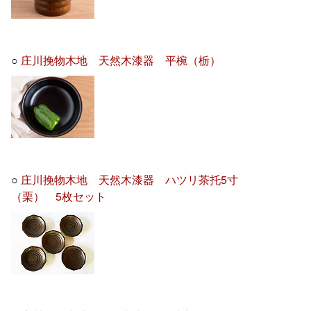
○
庄川挽物木地 天然木漆器 平椀（栃）
○
庄川挽物木地 天然木漆器 ハツリ茶托5寸
（栗） 5枚セット