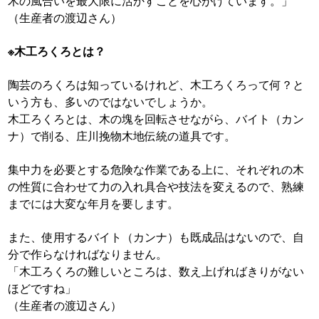
木の風合いを最大限に活かす
ことを心がけています。」
（生産者の渡辺さん）
※木工ろくろとは？
陶芸のろくろは知っているけれど、
木工ろくろって何？と
いう方も、多いのではないでしょうか。
木工ろくろ
とは、木の塊を回転させながら、
バイト（
カン
ナ）で削る、庄川挽物木地伝統の道具です。
集中力を必要とする危険な作業である上に、それぞれの木
の性質に合わせて力の入れ具合や技法を変えるので、熟練
までには大変な年月を要します。
また、使用する
バイト（
カンナ）も既成品はないので、自
分で作らなければなりません。
「
木工ろくろ
の難しいところは、数え上げればきりがない
ほどですね」
（生産者の渡辺さん）