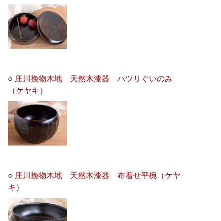
○
庄川挽物木地 天然木漆器 ハツリぐいのみ
（ケヤキ）
○
庄川挽物木地 天然木漆器 布着せ平椀（ケヤ
キ）