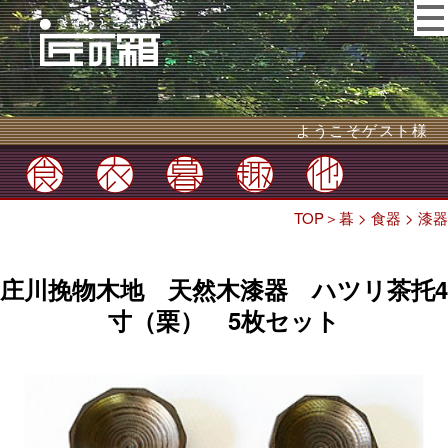
ようこそゲスト様
TOP
＞
暮
>
食器
>
漆器
庄川挽物木地 天然木漆器 ハツリ茶托4
寸（栗） 5枚セット