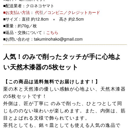
■配送業者：クロネコヤマト
■お支払い方法
：
代引／コンビニ／クレジットカード
■サイズ：直径 約12.8cm × 高さ 約2.5cm
■重量：約70g／枚
■返品・交換について：
こちら
■お問い合わせ：takuminohako@gmail.com
人気！のみで削ったタッチが手に心地よ
い天然木漆器の5枚セット
【この商品は送料無料でお届けします！】
栗の木と天然漆の優しい感触が心地よい、天然木漆器
の5枚セットです！
外側は、匠が丁寧に のみで削った、ひとつとして同
じもののない味わいが楽しめます。また、内側は、筋
目とよばれる文様で飾られています。
茶托としても、銘々皿としても使える人気の逸品で