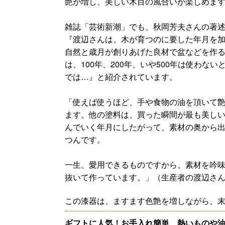
艶が増し、美しい木目の風合いが楽しめま
雑誌「芸術新潮」でも、秋岡芳夫さんの著
『渡辺さんは、木が育つのに要した年月を加
自然と歳月が創りあげた良材で盆などを作
は、100年、200年、いや500年は使わな
では…』と紹介されています。
「使えば使うほど、手や食物の油を頂いて
ます。他の塗料は、買った瞬間が最も美し
んでいく年月にしたがって、素材の奥から
つんです。
一生、愛用できるものですから、素材を吟
抜いて作っています。
」（生産者の渡辺さ
この漆器は、ますます色艶を増しながら、
ギフトに人気！お手入れ簡単、熱いものや油