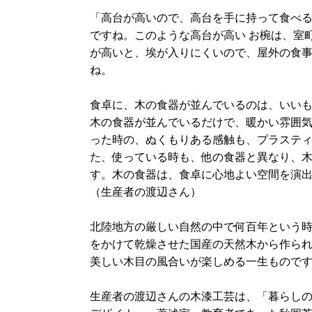
「高台が高いので、高台を手に持って食べ
ですね。このような高台が高い お椀は、室
が高いと、埃が入りにくいので、屋外の食
ね。
食卓に、木の食器が並んでいるのは、いい
木の食器が並んでいるだけで、暖かい雰囲
った時の、ぬくもりある感触も、プラステ
た、使っている時も、他の食器と異なり、
す。木の食器は、食卓に心地よい空間を演
（生産者の渡辺さん）
北陸地方
の厳しい自然の中で何百年という
をかけて乾燥させた国産の
天然木
から作ら
美しい木目の風合いが楽しめる一生もので
生産者の渡辺さんの木漆工芸は、「暮らし