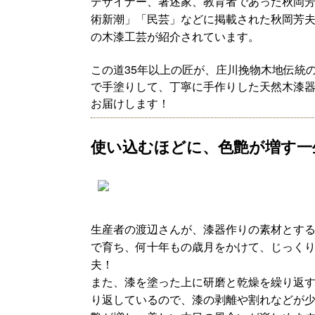
デザイナー、著述家、教育者であった
秋岡
術新潮」「民芸」などに掲載された秋岡芳
の木漆工芸が紹介されています。
この道35年以上の匠が、庄川挽物木地伝統
で手塗りして、丁寧に手作りした天然木漆
お届けします！
使い込むほどに、色艶が増す一
生産者の渡辺さんが、漆器作りの素材とす
で育ち、何十年もの歳月をかけて、じっく
夫！
また、漆を塗った上に研磨と乾燥を繰り返す
り返しているので、漆の剥離や割れなどが