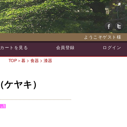
ようこそゲスト様
カートを見る
会員登録
ログイン
TOP
＞
暮
>
食器
>
漆器
（ケヤキ）