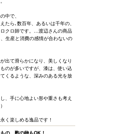
す。
述の中で、
えたら､数百年、あるいは千年の、
るロクロ師です。…渡辺さんの商品
いと、生産と消費の感情が合わないの
艶が出て滑らかになり、美しくなり
いものが多いですが、漆は、使い込
出てくるような、深みのある光を放
味し、手に心地よい形や重さも考え
ん）
末永く楽しめる逸品です！
もの、酢の物もOK！