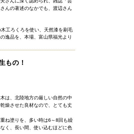
芳夫さんに
深く認められ、雑誌「芸
夫さんの著述のなかでも、渡辺さん
の木工ろくろを使い、天然漆を刷毛
器の逸品を、本場、富山県福光より
生もの！
る木は、北陸地方の厳しい自然の中
り乾燥させた良材なので、とても丈
重ね塗りを、多い時は6～8回も繰
少なく、長い間、使い込むほどに色