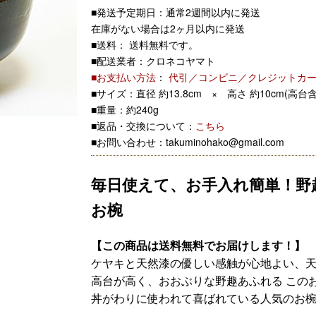
■発送予定期日：通常2週間以内に発送
在庫がない場合は2ヶ月以内に発送
■送料： 送料無料です。
■配送業者：クロネコヤマト
■お支払い方法
：
代引／コンビニ／クレジットカ
■サイズ：直径 約13.8cm × 高さ 約10cm(高台含
■重量：約240g
■返品・交換について：
こちら
■お問い合わせ：takuminohako@gmail.com
毎日使えて、お手入れ簡単！野
お椀
【この商品は送料無料でお届けします！】
ケヤキと天然漆の優しい感触が心地よい、
高台が高く、おおぶりな野趣あふれる この
丼がわりに使われて喜ばれている人気のお