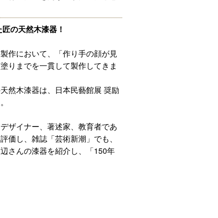
た匠の天然木漆器！
器製作において、「作り手の顔が見
漆塗りまでを一貫して製作してきま
天然木漆器は、日本民藝館展 奨励
す。
業デザイナー、著述家、教育者であ
く評価し、雑誌「芸術新潮」でも、
辺さんの漆器を紹介し、「150年
。