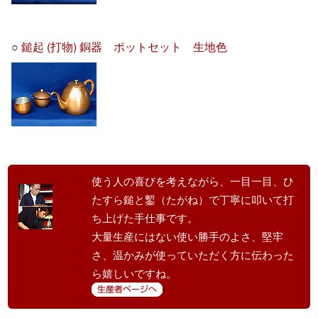
○
鎚起 (打物) 銅器 ポットセット 生地色
使う人の喜びを考えながら、一目一目、ひ
たすら鎚と鏨（たがね）で丁寧に叩いて打
ち上げた手仕事です。
大量生産にはない使い勝手のよさ、堅牢
さ、温かみが使っていただく方に伝わった
ら嬉しいですね。