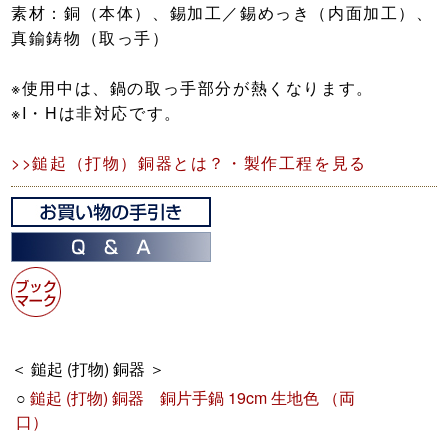
素材：銅（本体）、錫加工／錫めっき（内面加工）、
真鍮鋳物（取っ手）
※使用中は、鍋の取っ手部分が熱くなります。
※I・Hは非対応です。
>>鎚起（打物）銅器とは？・製作工程を見る
＜ 鎚起 (打物) 銅器 ＞
○
鎚起 (打物) 銅器 銅片手鍋 19cm 生地色 （両
口）