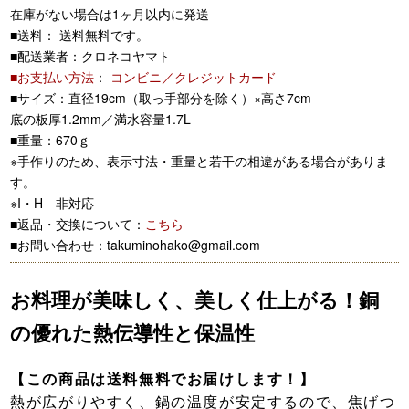
在庫がない場合は1ヶ月以内に発送
■送料： 送料無料です。
■配送業者：クロネコヤマト
■お支払い方法
：
コンビニ／クレジットカード
■サイズ：直径19cm（取っ手部分を除く）×高さ7cm
底の板厚1.2mm／満水容量1.7L
■重量：670ｇ
※手作りのため、表示寸法・重量と若干の相違がある場合がありま
す。
※I・H 非対応
■返品・交換について：
こちら
■お問い合わせ：takuminohako@gmail.com
お料理が美味しく、美しく仕上がる！銅
の優れた熱伝導性と保温性
【この商品は送料無料でお届けします！】
熱が広がりやすく、鍋の温度が安定するので、焦げつ