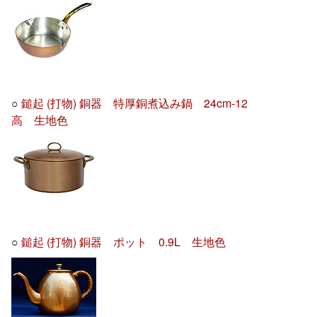
○
鎚起 (打物) 銅器 特厚銅煮込み鍋 24cm-12
高 生地色
○
鎚起 (打物) 銅器 ポット 0.9L 生地色