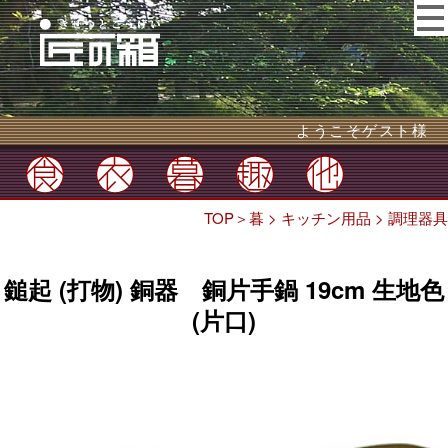
ようこそゲスト様
TOP
＞
暮
>
キッチン用品
>
調理器具
鎚起 (打物) 銅器 銅片手鍋 19cm 生地色
(片口)