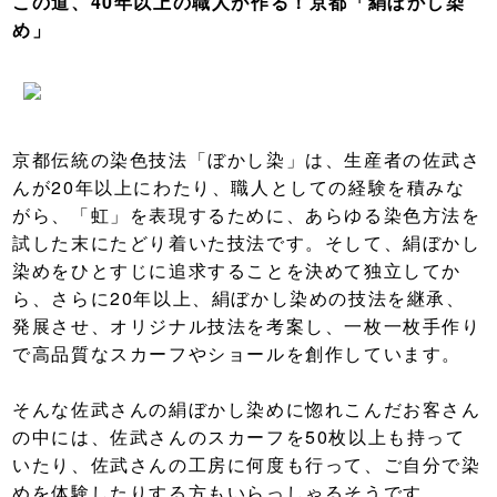
この道、40年以上の職人が作る！京都「絹ぼかし染
め」
京都伝統の染色技法「ぼかし染」は、生産者の佐武さ
んが20年以上にわたり、職人としての経験を積みな
がら、「虹」を表現するために、あらゆる染色方法を
試した末にたどり着いた技法です。そして、絹ぼかし
染めをひとすじに追求することを決めて独立してか
ら、さらに20年以上、絹ぼかし染めの技法を継承、
発展させ、オリジナル技法を考案し、一枚一枚手作り
で高品質なスカーフやショールを創作しています。
そんな佐武さんの絹ぼかし染めに惚れこんだお客さん
の中には、佐武さんのスカーフを50枚以上も持って
いたり、佐武さんの工房に何度も行って、ご自分で染
めを体験したりする方もいらっしゃるそうです。