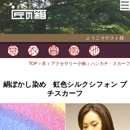
ようこそゲスト様
TOP
＞
衣
>
アクセサリー小物
>
ハンカチ・スカーフ
絹ぼかし染め 虹色シルクシフォン プ
チスカーフ