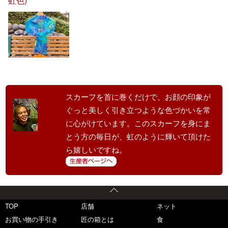
虹色)
スカーフを首に巻くだけで、お顔の印象が
ぐっと美しく引き立つような色づかいを常
に心がけています。このスカーフを身にま
とう方の毎日が、虹のように輝いて頂けた
ら嬉しいですね。
TOP
店舗
ネット
お買い物の手引き
匠の箱とは
食