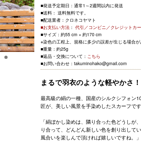
■発送予定期日：通常1～2週間以内に発送
■送料： 送料無料です。
■配送業者：クロネコヤマト
■お支払い方法
：
代引／コンビニ／クレジットカ
■サイズ：約55 cm × 約170 cm
※染色の工程上、規格に多少の誤差が生じる場合が
■重量：約25g
■返品・交換について：
こちら
■お問い合わせ：takuminohako@gmail.com
まるで羽衣のような軽やかさ！
最高級の絹の一種、国産のシルクシフォン10
匠が、美しい風景を手染めしたスカーフで
「絹ぼかし染めは、隣り合った色どうしが
り合って、どんどん新しい色を創り出して
風合いを楽しんで頂ければ嬉しいですね。