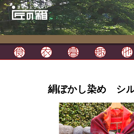
絹ぼかし染め シル