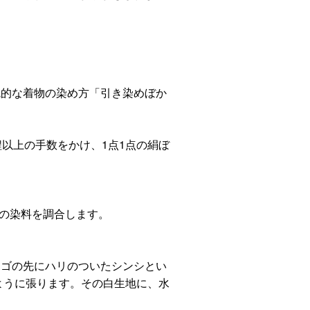
統的な着物の染め方「引き染めぼか
程以上の手数をかけ、1点1点の絹ぼ
色の染料を調合します。
ヒゴの先にハリのついたシンシとい
ように張ります。その白生地に、水