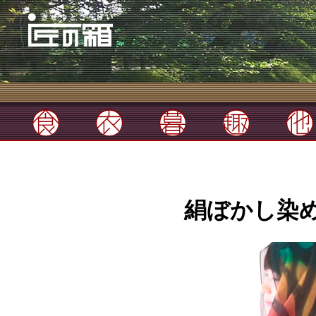
絹ぼかし染め