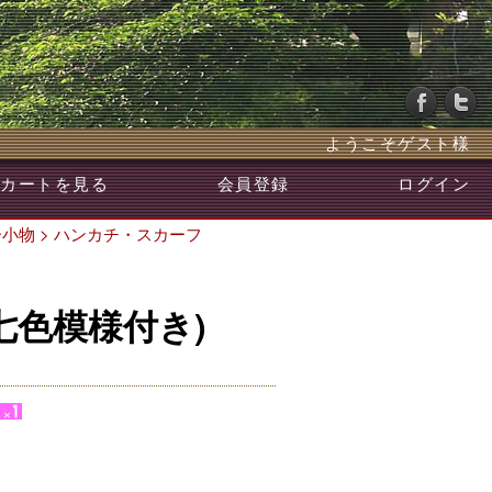
ようこそゲスト様
カートを見る
会員登録
ログイン
ー小物
>
ハンカチ・スカーフ
七色模様付き)