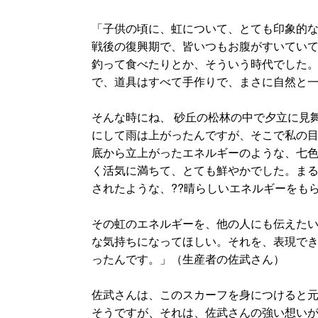
「子供の頃に、虹について、とても印象的
戦後の復興期で、皆いつもお腹がすいてい
釣って食べたりとか、そういう時代でした
で、道具はすべて手作りで、まさに自然と
そんな時にね、 砂丘の松林の中で夕立に見
にして雨は上がったんですが、そこで私の
底から立上がったエネルギーのような、七
く活気に満ちて、とても鮮やかでした。ま
されたような、??晴らしいエネルギーをも
その虹のエネルギーを、他の人にも伝えた
な気持ちになってほしい。それを、表現で
ったんです。」（生産者の佐武さん）
佐武さんは、このスカーフを身につけると
そうですが、それは、佐武さんの強い想い