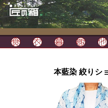
本藍染 絞りシ