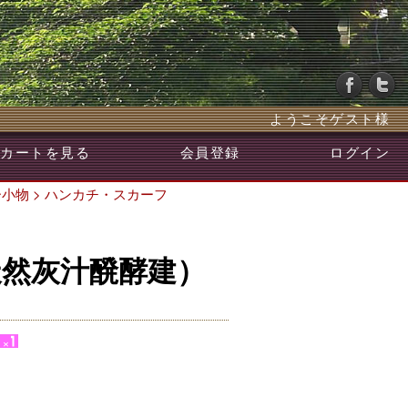
ようこそゲスト様
カートを見る
会員登録
ログイン
ー小物
>
ハンカチ・スカーフ
天然灰汁醗酵建）