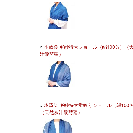
○
本藍染 ギ紗特大ショール（絹100％）（
汁醗酵建）
○
本藍染 ギ紗特大蛍絞りショール（絹100
（天然灰汁醗酵建）