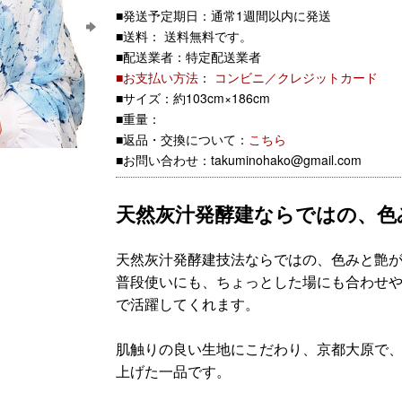
■発送予定期日：通常1週間以内に発送
■送料： 送料無料です。
■配送業者：特定配送業者
■お支払い方法
：
コンビニ／クレジットカード
■サイズ：約103cm×186cm
■重量：
■返品・交換について：
こちら
■お問い合わせ：takuminohako@gmail.com
天然灰汁発酵建ならではの、色
天然灰汁発酵建技法ならではの、色みと艶
普段使いにも、ちょっとした場にも合わせ
で活躍してくれます。
肌触りの良い生地にこだわり、京都大原で
上げた一品です。