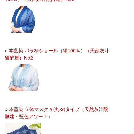
○
本藍染 バラ柄ショール（絹100％）（天然灰汁
醗酵建）No2
○
本藍染 立体マスクＡ(丸-2)タイプ（天然灰汁醗
酵建・藍色アソート）