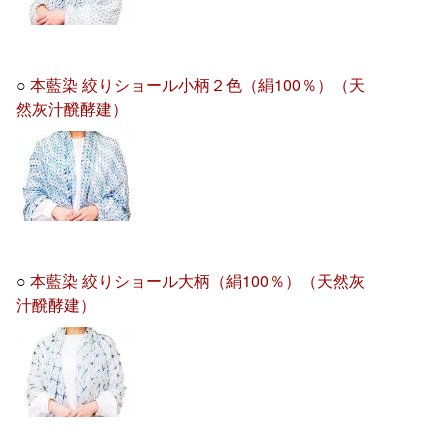
○
本藍染 絞りショール小柄２色（絹100％）（天
然灰汁醗酵建）
○
本藍染 絞りショール大柄（絹100％）（天然灰
汁醗酵建）