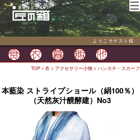
ようこそゲスト様
TOP
＞
衣
>
アクセサリー小物
>
ハンカチ・スカーフ
本藍染 ストライプショール（絹100％）
（天然灰汁醗酵建）No3