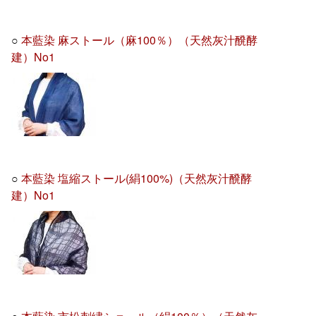
○
本藍染 麻ストール（麻100％）（天然灰汁醗酵
建）No1
○
本藍染 塩縮ストール(絹100%)（天然灰汁醗酵
建）No1