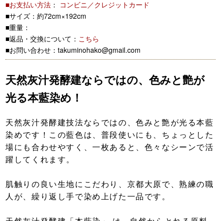
■お支払い方法
：
コンビニ／クレジットカード
■サイズ：約72cm×192cm
■重量：
■返品・交換について：
こちら
■お問い合わせ：takuminohako@gmail.com
天然灰汁発酵建ならではの、色みと艶が
光る本藍染め！
天然灰汁発酵建技法ならではの、色みと艶が光る本藍
染めです！この藍色は、普段使いにも、ちょっとした
場にも合わせやすく、一枚あると、色々なシーンで活
躍してくれます。
肌触りの良い生地にこだわり、京都大原で、熟練の職
人が、繰り返し手で染め上げた一品です。
天然灰汁発酵建「本藍染」 は、自然からとれる原料