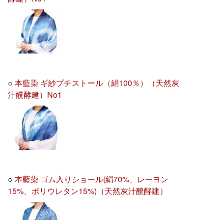
○
本藍染 ギ紗プチストール（絹100％）（天然灰
汁醗酵建）No1
○
本藍染 ゴム入りショール(絹70%、レーヨン
15%、ポリウレタン15%)（天然灰汁醗酵建）