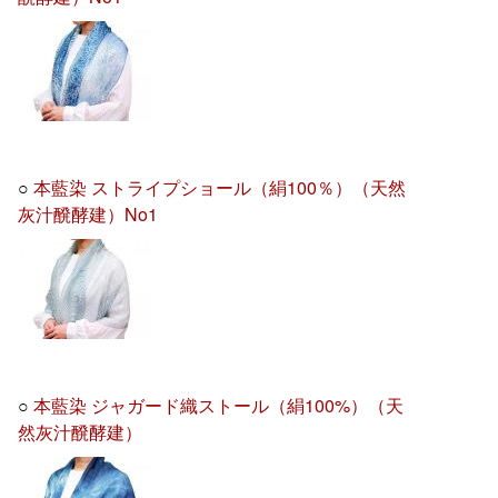
○
本藍染 ストライプショール（絹100％）（天然
灰汁醗酵建）No1
○
本藍染 ジャガード織ストール（絹100%）（天
然灰汁醗酵建）