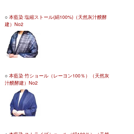
○
本藍染 塩縮ストール(絹100%)（天然灰汁醗酵
建）No2
○
本藍染 竹ショール（レーヨン100％）（天然灰
汁醗酵建）No2