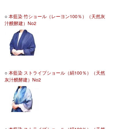
○
本藍染 竹ショール（レーヨン100％）（天然灰
汁醗酵建）No2
○
本藍染 ストライプショール（絹100％）（天然
灰汁醗酵建）No2