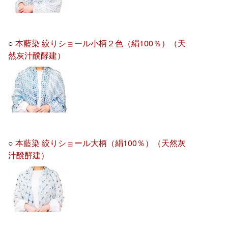
○
本藍染 絞りショール小柄２色（絹100％）（天
然灰汁醗酵建）
○
本藍染 絞りショール大柄（絹100％）（天然灰
汁醗酵建）