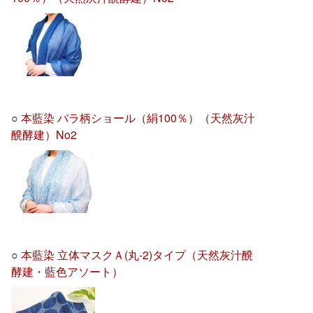
○
本藍染 バラ柄ショール（絹100％）（天然灰汁
醗酵建）No2
○
本藍染 立体マスクＡ(丸-2)タイプ（天然灰汁醗
酵建・藍色アソート）