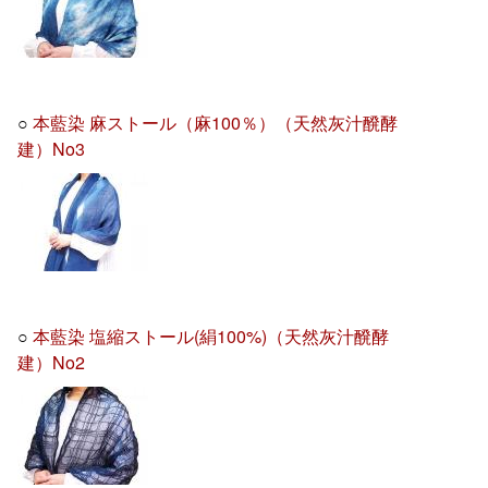
○
本藍染 麻ストール（麻100％）（天然灰汁醗酵
建）No3
○
本藍染 塩縮ストール(絹100%)（天然灰汁醗酵
建）No2