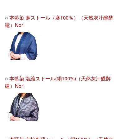
○
本藍染 麻ストール（麻100％）（天然灰汁醗酵
建）No1
○
本藍染 塩縮ストール(絹100%)（天然灰汁醗酵
建）No1