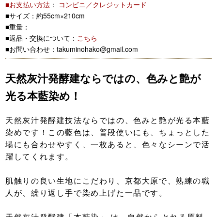
■お支払い方法
：
コンビニ／クレジットカード
■サイズ：約55cm×210cm
■重量：
■返品・交換について：
こちら
■お問い合わせ：takuminohako@gmail.com
天然灰汁発酵建ならではの、色みと艶が
光る本藍染め！
天然灰汁発酵建技法ならではの、色みと艶が光る本藍
染めです！この藍色は、普段使いにも、ちょっとした
場にも合わせやすく、一枚あると、色々なシーンで活
躍してくれます。
肌触りの良い生地にこだわり、京都大原で、熟練の職
人が、繰り返し手で染め上げた一品です。
天然灰汁発酵建「本藍染」 は、自然からとれる原料