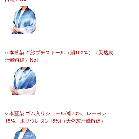
○
本藍染 ギ紗プチストール（絹100％）（天然灰
汁醗酵建）No1
○
本藍染 ゴム入りショール(絹70%、レーヨン
15%、ポリウレタン15%)（天然灰汁醗酵建）