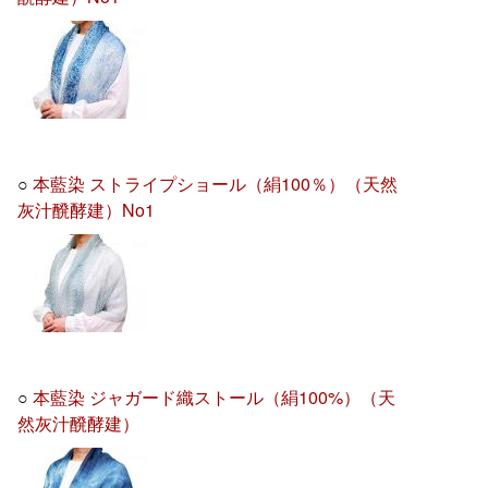
○
本藍染 ストライプショール（絹100％）（天然
灰汁醗酵建）No1
○
本藍染 ジャガード織ストール（絹100%）（天
然灰汁醗酵建）