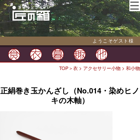
ようこそゲスト様
TOP
＞
衣
>
アクセサリー小物
>
和小物
正絹巻き玉かんざし（No.014・染めヒノ
キの木軸）